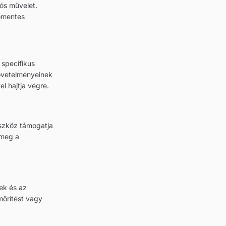
ós művelet.
őmentes
 specifikus
követelményeinek
el hajtja végre.
 eszköz támogatja
 meg a
ek és az
örítést vagy