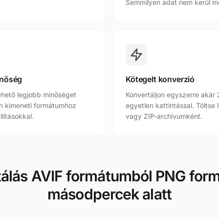
Semmilyen adat nem kerül m
inőség
Kötegelt konverzió
ehető legjobb minőséget
Konvertáljon egyszerre akár
n kimeneti formátumhoz
egyetlen kattintással. Töltse
llításokkal.
vagy ZIP-archívumként.
tálás AVIF formátumból PNG for
másodpercek alatt