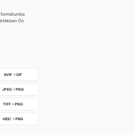
NG formátumba
mértékben Ön
AVIF
GIF
JPEG
PNG
TIFF
PNG
HEIC
PNG