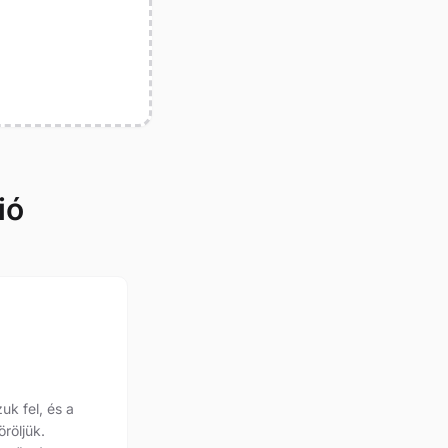
ió
uk fel, és a
öröljük.