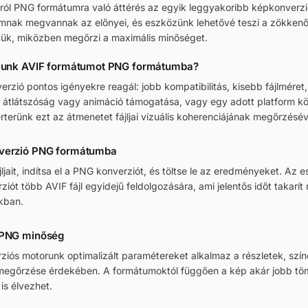
ól PNG formátumra való áttérés az egyik leggyakoribb képkonverzi
mnak megvannak az előnyei, és eszközünk lehetővé teszi a zökken
tük, miközben megőrzi a maximális minőséget.
ljunk AVIF formátumot PNG formátumba?
rzió pontos igényekre reagál: jobb kompatibilitás, kisebb fájlméret,
l átlátszóság vagy animáció támogatása, vagy egy adott platform 
erterünk ezt az átmenetet fájljai vizuális koherenciájának megőrzésév
nverzió PNG formátumba
ájljait, indítsa el a PNG konverziót, és töltse le az eredményeket. Az
ziót több AVIF fájl egyidejű feldolgozására, ami jelentős időt takarít
kban.
 PNG minőség
iós motorunk optimalizált paramétereket alkalmaz a részletek, szín
megőrzése érdekében. A formátumoktól függően a kép akár jobb töm
 is élvezhet.