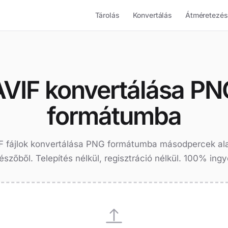
Tárolás
Konvertálás
Átméretezés
AVIF konvertálása PN
formátumba
F fájlok konvertálása PNG formátumba másodpercek ala
szőből. Telepítés nélkül, regisztráció nélkül. 100% ing