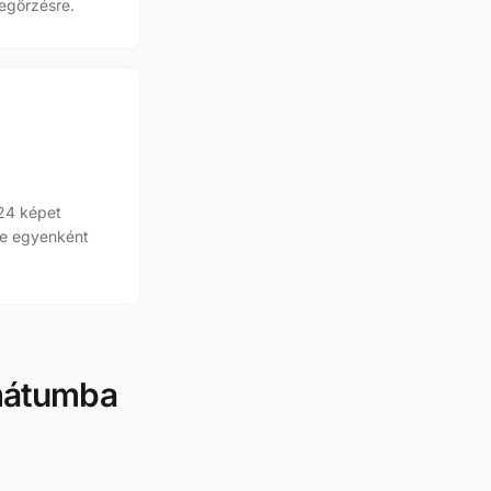
egőrzésre.
 24 képet
 le egyenként
mátumba