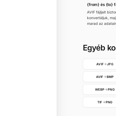
{from} és {to} f
AVIF fájljait bi
konvertáljuk, ma
marad az adatain
Egyéb ko
AVIF
JPG
AVIF
BMP
WEBP
PNG
TIF
PNG