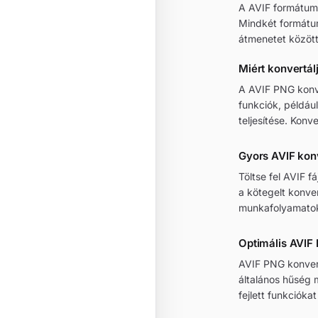
A AVIF formátumr
Mindkét formátu
átmenetet közöt
Miért konvertá
A AVIF PNG konve
funkciók, példáu
teljesítése. Konv
Gyors AVIF ko
Töltse fel AVIF f
a kötegelt konver
munkafolyamato
Optimális AVIF
AVIF PNG konverz
általános hűség 
fejlett funkciókat