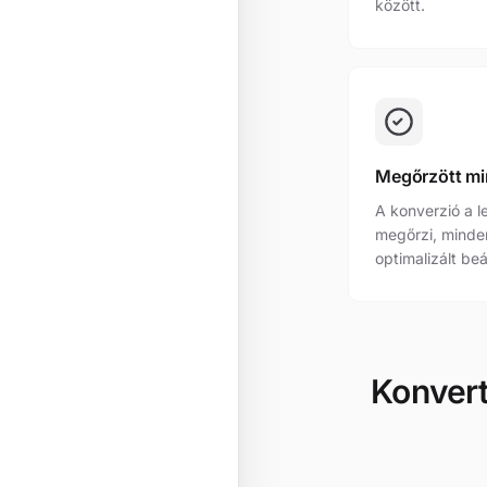
között.
Megőrzött m
A konverzió a l
megőrzi, minde
optimalizált beá
Konver