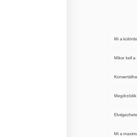
Mi a különb
A AVIF és 
valamint az
Mikor kell 
lehetővé te
Konvertálja
tulajdonság
Konvertálha
vagy platfo
Igen, eszkö
mindegyike
Megőrződik
vagy ismét
Alapértelm
konverzió m
Elvégezhete
védett.
Feltétlenü
válassza ki
Mi a maximá