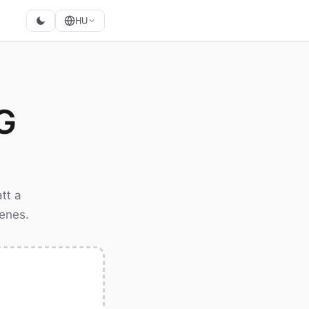
HU
G
tt a
yenes.