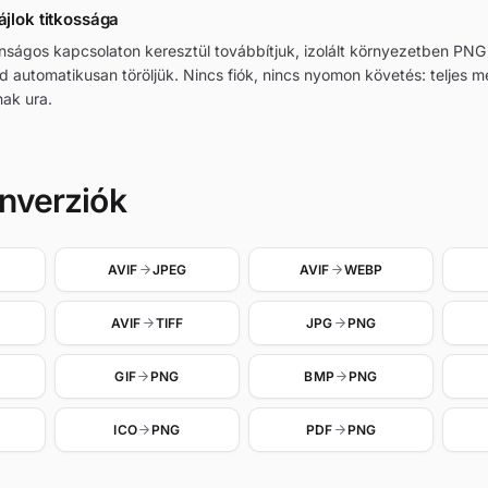
ájlok titkossága
ztonságos kapcsolaton keresztül továbbítjuk, izolált környezetben P
jd automatikusan töröljük. Nincs fiók, nincs nyomon követés: teljes 
ak ura.
nverziók
AVIF
JPEG
AVIF
WEBP
AVIF
TIFF
JPG
PNG
GIF
PNG
BMP
PNG
ICO
PNG
PDF
PNG