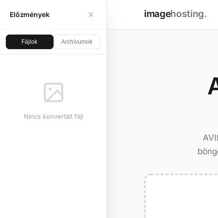
image
hosting
.
Előzmények
Fájlok
Archívumok
Nincs konvertált fájl
AVI
böngé