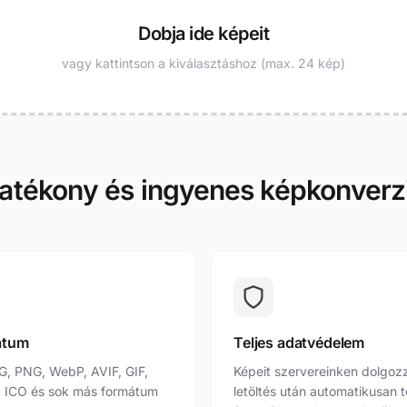
Dobja ide képeit
vagy kattintson a kiválasztáshoz (max. 24 kép)
atékony és ingyenes képkonverz
átum
Teljes adatvédelem
G, PNG, WebP, AVIF, GIF,
Képeit szervereinken dolgozz
, ICO és sok más formátum
letöltés után automatikusan t