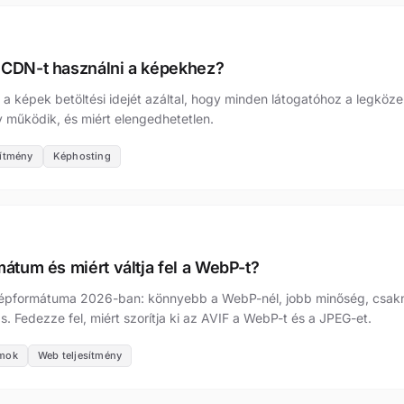
 CDN-t használni a képekhez?
a képek betöltési idejét azáltal, hogy minden látogatóhoz a legköze
Így működik, és miért elengedhetetlen.
sítmény
Képhosting
átum és miért váltja fel a WebP-t?
képformátuma 2026-ban: könnyebb a WebP-nél, jobb minőség, csakn
 Fedezze fel, miért szorítja ki az AVIF a WebP-t és a JPEG-et.
mok
Web teljesítmény