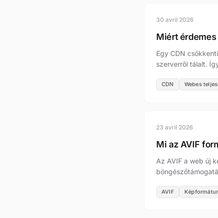
30 avril 2026
Miért érdemes
Egy CDN csökkenti 
szerverről tálalt. 
CDN
Webes telje
23 avril 2026
Mi az AVIF form
Az AVIF a web új 
böngészőtámogatás.
AVIF
Képformátu