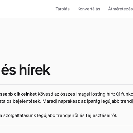
Tárolás
Konvertálás
Átméretezés
és hírek
issebb cikkeinket
Kövesd az összes ImageHosting hírt: új funkci
alos bejelentések. Maradj naprakész az iparág legújabb trendj
 szolgáltatásunk legújabb trendjeiről és fejlesztéseiről.