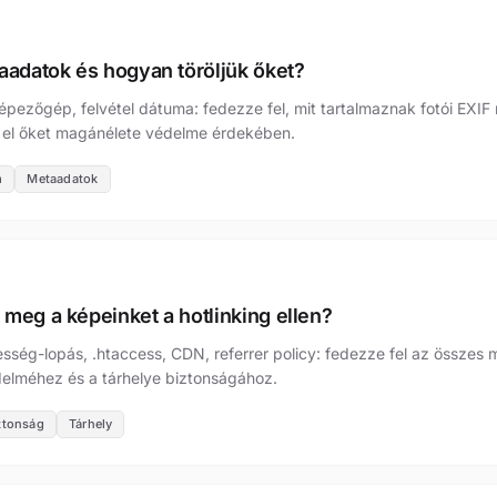
aadatok és hogyan töröljük őket?
pezőgép, felvétel dátuma: fedezze fel, mit tartalmaznak fotói EXIF
a el őket magánélete védelme érdekében.
m
Metaadatok
meg a képeinket a hotlinking ellen?
esség-lopás, .htaccess, CDN, referrer policy: fedezze fel az összes
édelméhez és a tárhelye biztonságához.
ztonság
Tárhely