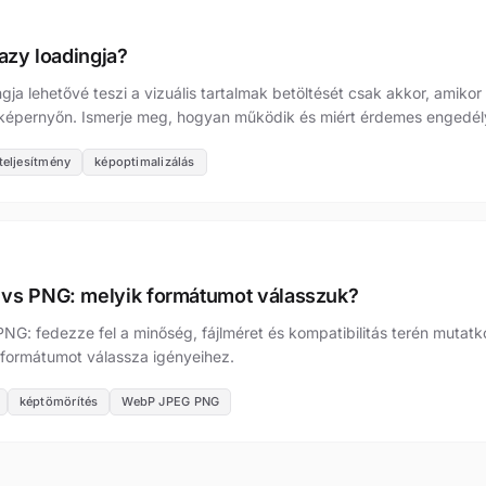
azy loadingja?
gja lehetővé teszi a vizuális tartalmak betöltését csak akkor, amiko
 képernyőn. Ismerje meg, hogyan működik és miért érdemes engedél
teljesítmény
képoptimalizálás
vs PNG: melyik formátumot válasszuk?
G: fedezze fel a minőség, fájlméret és kompatibilitás terén mutat
formátumot válassza igényeihez.
képtömörítés
WebP JPEG PNG