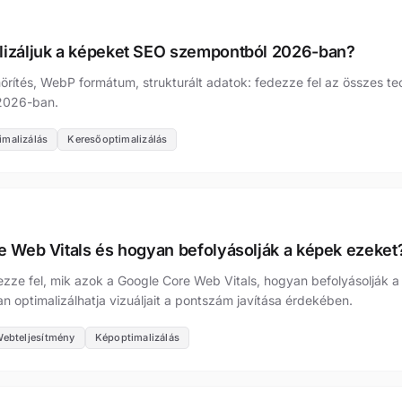
lizáljuk a képeket SEO szempontból 2026-ban?
ömörítés, WebP formátum, strukturált adatok: fedezze fel az összes t
 2026-ban.
imalizálás
Keresőoptimalizálás
e Web Vitals és hogyan befolyásolják a képek ezeket
ezze fel, mik azok a Google Core Web Vitals, hogyan befolyásolják 
 optimalizálhatja vizuáljait a pontszám javítása érdekében.
ebteljesítmény
Képoptimalizálás