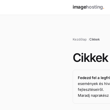
image
hosting
.
Kezdőlap
Cikkek
Cikkek 
Fedezd fel a legfr
események és hivat
fejlesztéseiről.
Maradj naprakész a