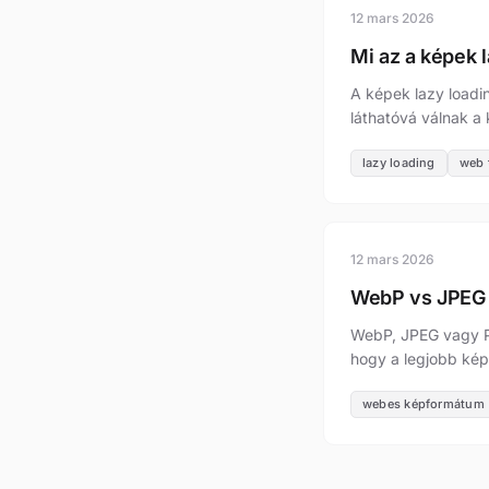
12 mars 2026
Mi az a képek l
A képek lazy loadin
láthatóvá válnak a
lazy loading
web 
12 mars 2026
WebP vs JPEG 
WebP, JPEG vagy PN
hogy a legjobb kép
webes képformátum