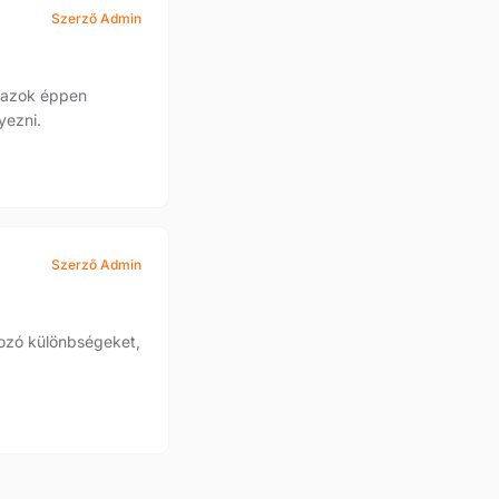
Szerző Admin
r azok éppen
yezni.
Szerző Admin
kozó különbségeket,