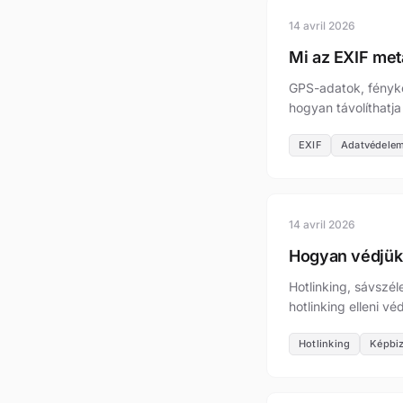
14 avril 2026
Mi az EXIF met
GPS-adatok, fényké
hogyan távolíthatj
EXIF
Adatvédele
14 avril 2026
Hogyan védjük 
Hotlinking, sávszél
hotlinking elleni v
Hotlinking
Képbi