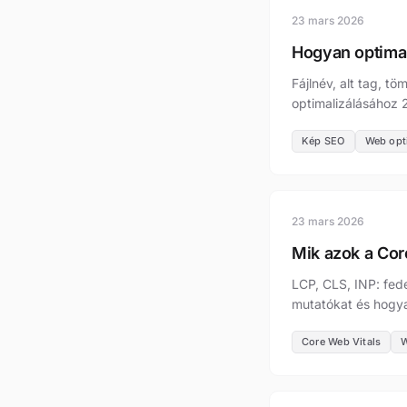
23 mars 2026
Hogyan optima
Fájlnév, alt tag, t
optimalizálásához
Kép SEO
Web opt
23 mars 2026
Mik azok a Cor
LCP, CLS, INP: fed
mutatókat és hogyan
Core Web Vitals
W