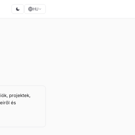
HU
ók, projektek,
eiről és