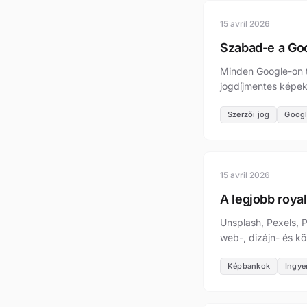
15 avril 2026
Szabad-e a Goog
Minden Google-on ta
jogdíjmentes képeke
Szerzői jog
Googl
15 avril 2026
A legjobb roya
Unsplash, Pexels, 
web-, dizájn- és k
Képbankok
Ingye