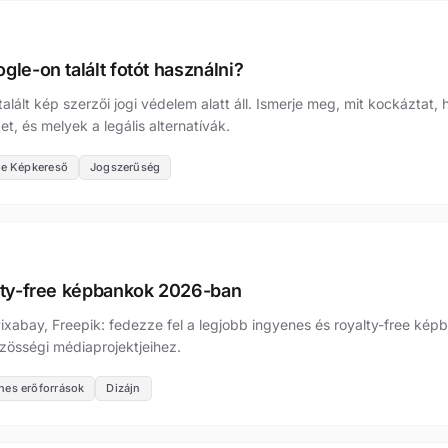
le-on talált fotót használni?
lált kép szerzői jogi védelem alatt áll. Ismerje meg, mit kockáztat, 
t, és melyek a legális alternatívák.
e Képkereső
Jogszerűség
lty-free képbankok 2026-ban
Pixabay, Freepik: fedezze fel a legjobb ingyenes és royalty-free k
özösségi médiaprojektjeihez.
nes erőforrások
Dizájn