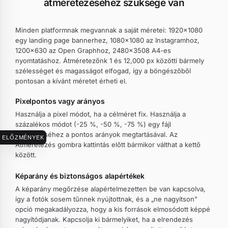
átméretezéséhez szüksége van
Minden platformnak megvannak a saját méretei: 1920×1080
egy landing page bannerhez, 1080×1080 az Instagramhoz,
1200×630 az Open Graphhoz, 2480×3508 A4-es
nyomtatáshoz. Átméretezőnk 1 és 12,000 px közötti bármely
szélességet és magasságot elfogad, így a böngészőből
pontosan a kívánt méretet érheti el.
Pixelpontos vagy arányos
Használja a pixel módot, ha a célméret fix. Használja a
százalékos módot (-25 %, -50 %, -75 %) egy fájl
kicsinyítéséhez a pontos arányok megtartásával. Az
ELŐZMÉNYEK
Átméretezés gombra kattintás előtt bármikor válthat a kettő
között.
Képarány és biztonságos alapértékek
A képarány megőrzése alapértelmezetten be van kapcsolva,
így a fotók sosem tűnnek nyújtottnak, és a „ne nagyítson”
opció megakadályozza, hogy a kis források elmosódott képpé
nagyítódjanak. Kapcsolja ki bármelyiket, ha a elrendezés