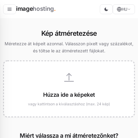
image
hosting
.
HU
Tárolás
Kép átméretezése
Konvertálás
Méretezze át képeit azonnal. Válasszon pixelt vagy százalékot,
és töltse le az átméretezett fájlokat.
Átméretezés
Húzza ide a képeket
vagy kattintson a kiválasztáshoz (max. 24 kép)
Miért válassza a mi átméretezőnket?