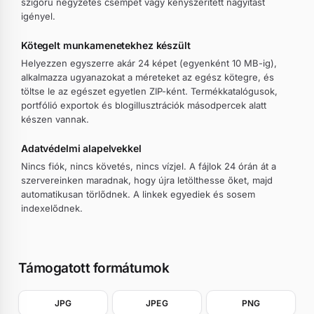
szigorú négyzetes csempét vagy kényszerített nagyítást
igényel.
Kötegelt munkamenetekhez készült
Helyezzen egyszerre akár 24 képet (egyenként 10 MB-ig),
alkalmazza ugyanazokat a méreteket az egész kötegre, és
töltse le az egészet egyetlen ZIP-ként. Termékkatalógusok,
portfólió exportok és blogillusztrációk másodpercek alatt
készen vannak.
Adatvédelmi alapelvekkel
Nincs fiók, nincs követés, nincs vízjel. A fájlok 24 órán át a
szervereinken maradnak, hogy újra letölthesse őket, majd
automatikusan törlődnek. A linkek egyediek és sosem
indexelődnek.
Támogatott formátumok
JPG
JPEG
PNG