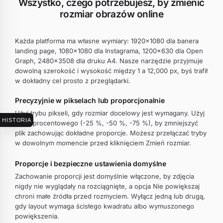
Wszystko, czego potrzebujesz, by zmienić
rozmiar obrazów online
Każda platforma ma własne wymiary: 1920×1080 dla banera
landing page, 1080×1080 dla Instagrama, 1200×630 dla Open
Graph, 2480×3508 dla druku A4. Nasze narzędzie przyjmuje
dowolną szerokość i wysokość między 1 a 12,000 px, byś trafił
w dokładny cel prosto z przeglądarki.
Precyzyjnie w pikselach lub proporcjonalnie
Użyj trybu pikseli, gdy rozmiar docelowy jest wymagany. Użyj
HISTORIA
trybu procentowego (-25 %, -50 %, -75 %), by zmniejszyć
plik zachowując dokładne proporcje. Możesz przełączać tryby
w dowolnym momencie przed kliknięciem Zmień rozmiar.
Proporcje i bezpieczne ustawienia domyślne
Zachowanie proporcji jest domyślnie włączone, by zdjęcia
nigdy nie wyglądały na rozciągnięte, a opcja Nie powiększaj
chroni małe źródła przed rozmyciem. Wyłącz jedną lub drugą,
gdy layout wymaga ścisłego kwadratu albo wymuszonego
powiększenia.