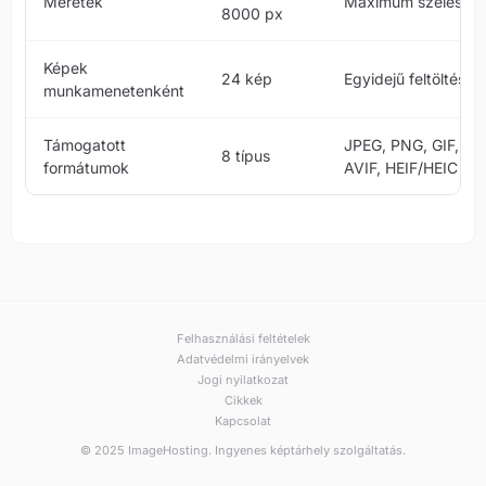
Méretek
Maximum szélessé
8000 px
Képek
24 kép
Egyidejű feltöltés
munkamenetenként
Támogatott
JPEG, PNG, GIF, We
8 típus
formátumok
AVIF, HEIF/HEIC
Felhasználási feltételek
Adatvédelmi irányelvek
Jogi nyilatkozat
Cikkek
Kapcsolat
© 2025 ImageHosting. Ingyenes képtárhely szolgáltatás.