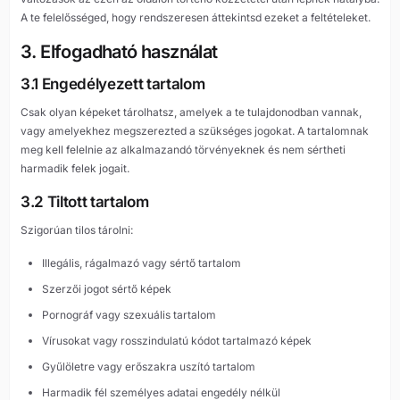
A te felelősséged, hogy rendszeresen áttekintsd ezeket a feltételeket.
3. Elfogadható használat
3.1 Engedélyezett tartalom
Csak olyan képeket tárolhatsz, amelyek a te tulajdonodban vannak,
vagy amelyekhez megszerezted a szükséges jogokat. A tartalomnak
meg kell felelnie az alkalmazandó törvényeknek és nem sértheti
harmadik felek jogait.
3.2 Tiltott tartalom
Szigorúan tilos tárolni:
Illegális, rágalmazó vagy sértő tartalom
Szerzői jogot sértő képek
Pornográf vagy szexuális tartalom
Vírusokat vagy rosszindulatú kódot tartalmazó képek
Gyűlöletre vagy erőszakra uszító tartalom
Harmadik fél személyes adatai engedély nélkül