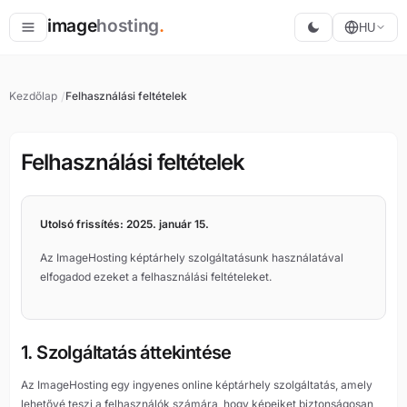
image
hosting
.
HU
Tárolás
Kezdőlap
Felhasználási feltételek
Konvertálás
Átméretezés
Felhasználási feltételek
Utolsó frissítés: 2025. január 15.
Az ImageHosting képtárhely szolgáltatásunk használatával
elfogadod ezeket a felhasználási feltételeket.
1. Szolgáltatás áttekintése
Az ImageHosting egy ingyenes online képtárhely szolgáltatás, amely
lehetővé teszi a felhasználók számára, hogy képeiket biztonságosan