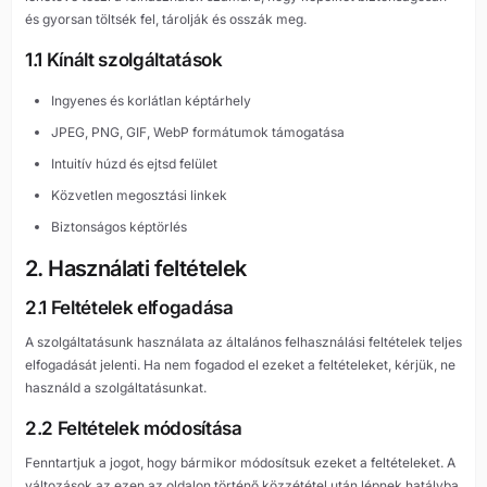
és gyorsan töltsék fel, tárolják és osszák meg.
1.1 Kínált szolgáltatások
Ingyenes és korlátlan képtárhely
JPEG, PNG, GIF, WebP formátumok támogatása
Intuitív húzd és ejtsd felület
Közvetlen megosztási linkek
Biztonságos képtörlés
2. Használati feltételek
2.1 Feltételek elfogadása
A szolgáltatásunk használata az általános felhasználási feltételek teljes
elfogadását jelenti. Ha nem fogadod el ezeket a feltételeket, kérjük, ne
használd a szolgáltatásunkat.
2.2 Feltételek módosítása
Fenntartjuk a jogot, hogy bármikor módosítsuk ezeket a feltételeket. A
változások az ezen az oldalon történő közzététel után lépnek hatályba.