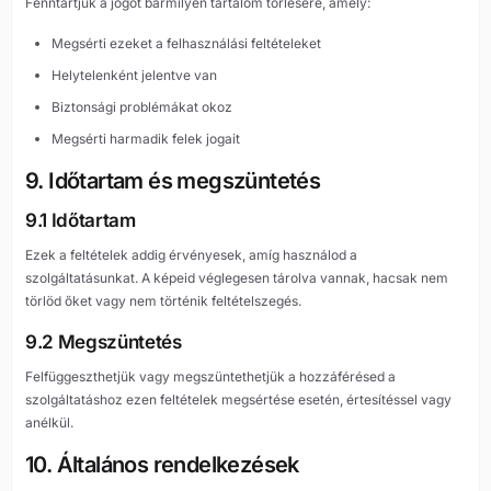
Fenntartjuk a jogot bármilyen tartalom törlésére, amely:
Megsérti ezeket a felhasználási feltételeket
Helytelenként jelentve van
Biztonsági problémákat okoz
Megsérti harmadik felek jogait
9. Időtartam és megszüntetés
9.1 Időtartam
Ezek a feltételek addig érvényesek, amíg használod a
szolgáltatásunkat. A képeid véglegesen tárolva vannak, hacsak nem
törlöd őket vagy nem történik feltételszegés.
9.2 Megszüntetés
Felfüggeszthetjük vagy megszüntethetjük a hozzáférésed a
szolgáltatáshoz ezen feltételek megsértése esetén, értesítéssel vagy
anélkül.
10. Általános rendelkezések