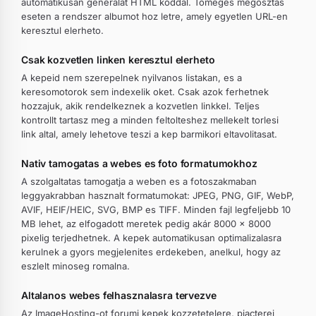
automatikusan generalat HTML koddal. Tomeges megosztas
eseten a rendszer albumot hoz letre, amely egyetlen URL-en
keresztul elerheto.
Csak kozvetlen linken keresztul elerheto
A kepeid nem szerepelnek nyilvanos listakan, es a
keresomotorok sem indexelik oket. Csak azok ferhetnek
hozzajuk, akik rendelkeznek a kozvetlen linkkel. Teljes
kontrollt tartasz meg a minden feltolteshez mellekelt torlesi
link altal, amely lehetove teszi a kep barmikori eltavolitasat.
Nativ tamogatas a webes es foto formatumokhoz
A szolgaltatas tamogatja a weben es a fotoszakmaban
leggyakrabban hasznalt formatumokat: JPEG, PNG, GIF, WebP,
AVIF, HEIF/HEIC, SVG, BMP es TIFF. Minden fajl legfeljebb 10
MB lehet, az elfogadott meretek pedig akár 8000 × 8000
pixelig terjedhetnek. A kepek automatikusan optimalizalasra
kerulnek a gyors megjelenites erdekeben, anelkul, hogy az
eszlelt minoseg romalna.
Altalanos webes felhasznalasra tervezve
Az ImageHosting-ot forumi kepek kozzetetelere, piacterei