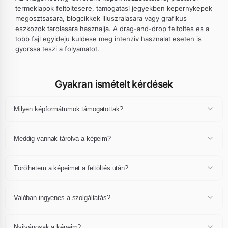
termeklapok feltoltesere, tamogatasi jegyekben kepernykepek
megosztsasara, blogcikkek illuszralasara vagy grafikus
eszkozok tarolasara hasznalja. A drag-and-drop feltoltes es a
tobb fajl egyideju kuldese meg intenziv hasznalat eseten is
gyorssa teszi a folyamatot.
Gyakran ismételt kérdések
Milyen képformátumok támogatottak?
Minden népszerű képformátumot támogatunk: JPEG, PNG, GIF,
WebP, SVG, BMP, TIFF, AVIF, HEIF/HEIC. A maximális méret
Meddig vannak tárolva a képeim?
képenként 10 MB.
A képeid véglegesen és ingyenesen tárolva vannak. Soha nem
töröljük a képeidet, amennyiben megfelelnek a felhasználási
Törölhetem a képeimet a feltöltés után?
feltételeinknek.
Igen, minden feltöltött képhez kapsz egy törlési linket. Kapcsolatba
is léphetsz velünk a képeid törléséhez.
Valóban ingyenes a szolgáltatás?
Abszolút! A képtárhely szolgáltatásunk teljesen ingyenes,
sávszélesség korlátozás és reklámok nélkül a képeiden.
Nyilvánosak a képeim?