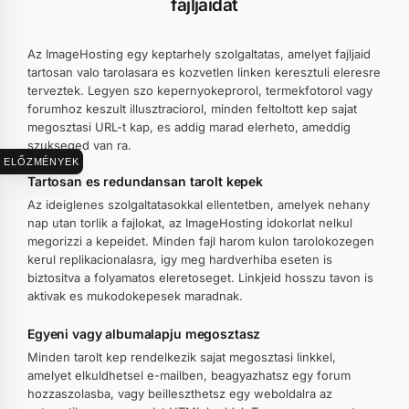
fajljaidat
Az ImageHosting egy keptarhely szolgaltatas, amelyet fajljaid
tartosan valo tarolasara es kozvetlen linken keresztuli eleresre
terveztek. Legyen szo kepernyokeprorol, termekfotorol vagy
forumhoz keszult illusztraciorol, minden feltoltott kep sajat
megosztasi URL-t kap, es addig marad elerheto, ameddig
szukseged van ra.
ELŐZMÉNYEK
Tartosan es redundansan tarolt kepek
Az ideiglenes szolgaltatasokkal ellentetben, amelyek nehany
nap utan torlik a fajlokat, az ImageHosting idokorlat nelkul
megorizzi a kepeidet. Minden fajl harom kulon tarolokozegen
kerul replikacionalasra, igy meg hardverhiba eseten is
biztositva a folyamatos eleretoseget. Linkjeid hosszu tavon is
aktivak es mukodokepesek maradnak.
Egyeni vagy albumalapju megosztasz
Minden tarolt kep rendelkezik sajat megosztasi linkkel,
amelyet elkuldhetsel e-mailben, beagyazhatsz egy forum
hozzaszolasba, vagy beilleszthetsz egy weboldalra az