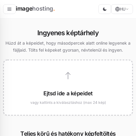
image
hosting
.
HU
Tárolás
Ingyenes képtárhely
Konvertálás
Húzd át a képeidet, hogy másodpercek alatt online legyenek a
fájljaid. Tölts fel képeket gyorsan, névtelenül és ingyen.
Átméretezés
Ejtsd ide a képeidet
vagy kattints a kiválasztáshoz (max 24 kép)
Teljes körű és hatékony képfeltöltés