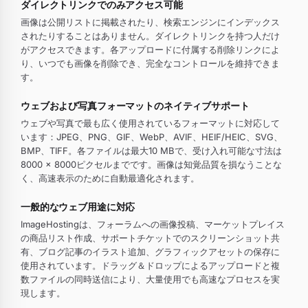
ダイレクトリンクでのみアクセス可能
画像は公開リストに掲載されたり、検索エンジンにインデックス
されたりすることはありません。ダイレクトリンクを持つ人だけ
がアクセスできます。各アップロードに付属する削除リンクによ
り、いつでも画像を削除でき、完全なコントロールを維持できま
す。
ウェブおよび写真フォーマットのネイティブサポート
ウェブや写真で最も広く使用されているフォーマットに対応して
います：JPEG、PNG、GIF、WebP、AVIF、HEIF/HEIC、SVG、
BMP、TIFF。各ファイルは最大10 MBで、受け入れ可能な寸法は
8000 × 8000ピクセルまでです。画像は知覚品質を損なうことな
く、高速表示のために自動最適化されます。
一般的なウェブ用途に対応
ImageHostingは、フォーラムへの画像投稿、マーケットプレイス
の商品リスト作成、サポートチケットでのスクリーンショット共
有、ブログ記事のイラスト追加、グラフィックアセットの保存に
使用されています。ドラッグ＆ドロップによるアップロードと複
数ファイルの同時送信により、大量使用でも高速なプロセスを実
現します。