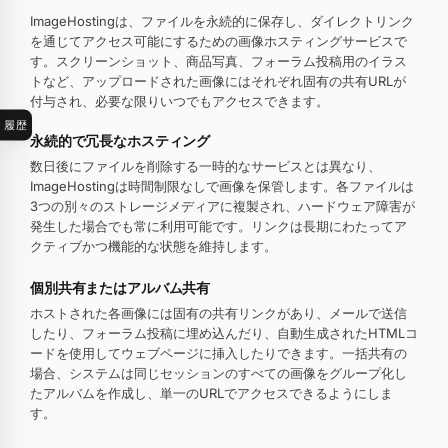
ImageHostingは、ファイルを永続的に保存し、ダイレクトリンク
を通じてアクセス可能にするための画像ホスティングサービスで
す。スクリーンショット、商品写真、フォーラム投稿用のイラス
トなど、アップロードされた画像にはそれぞれ固有の共有URLが
付与され、必要な限りいつでもアクセスできます。
履歴
永続的で冗長なホスティング
数日後にファイルを削除する一時的なサービスとは異なり、
ImageHostingは時間制限なしで画像を保管します。各ファイルは
3つの別々のストレージメディアに複製され、ハードウェア障害が
発生した場合でも常に利用可能です。リンクは長期にわたってア
クティブかつ機能的な状態を維持します。
個別共有またはアルバム共有
ホストされた各画像には固有の共有リンクがあり、メールで送信
したり、フォーラム投稿に埋め込んだり、自動生成されたHTMLコ
ードを使用してウェブページに挿入したりできます。一括共有の
場合、システムは同じセッションのすべての画像をグループ化し
たアルバムを作成し、単一のURLでアクセスできるようにしま
す。