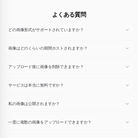
よくある質問
どの画像形式がサポートされていますか？
すべての一般的な画像形式をサポートしています：JPEG、PNG、
GIF、WebP、SVG、BMP、TIFF、AVIF、HEIF/HEIC。画像あたりの最
画像はどのくらいの期間ホストされますか？
大サイズは10MBです。
画像は永続的かつ無料でホストされます。利用規約に準拠している限
り、画像を削除することはありません。
アップロード後に画像を削除できますか？
はい、アップロードされた各画像に削除リンクが提供されます。画像を
削除するために直接お問い合わせいただくこともできます。
サービスは本当に無料ですか？
絶対に！当社の画像ホスティングサービスは完全に無料で、帯域幅の制
限や画像への広告はありません。
私の画像は公開されますか？
画像は直接リンクを持っている人だけがアクセスできます。リンクを共
有しない限り、公開リストに掲載されたり、検索エンジンにインデック
一度に複数の画像をアップロードできますか？
スされたりすることはありません。
はい、ドラッグアンドドロップまたは複数のファイルを選択すること