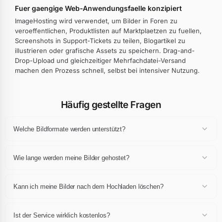
Fuer gaengige Web-Anwendungsfaelle konzipiert
ImageHosting wird verwendet, um Bilder in Foren zu
veroeffentlichen, Produktlisten auf Marktplaetzen zu fuellen,
Screenshots in Support-Tickets zu teilen, Blogartikel zu
illustrieren oder grafische Assets zu speichern. Drag-and-
Drop-Upload und gleichzeitiger Mehrfachdatei-Versand
machen den Prozess schnell, selbst bei intensiver Nutzung.
Häufig gestellte Fragen
Welche Bildformate werden unterstützt?
Wir unterstützen alle gängigen Bildformate: JPEG, PNG, GIF, WebP,
SVG, BMP, TIFF, AVIF, HEIF/HEIC. Die maximale Größe pro Bild
Wie lange werden meine Bilder gehostet?
beträgt 10 MB.
Ihre Bilder werden dauerhaft und kostenlos gehostet. Wir löschen
Ihre Bilder niemals, solange sie unseren Nutzungsbedingungen
Kann ich meine Bilder nach dem Hochladen löschen?
entsprechen.
Ja, Sie erhalten bei jedem hochgeladenen Bild einen Lösch-Link. Sie
können uns auch kontaktieren, um Ihre Bilder zu löschen.
Ist der Service wirklich kostenlos?