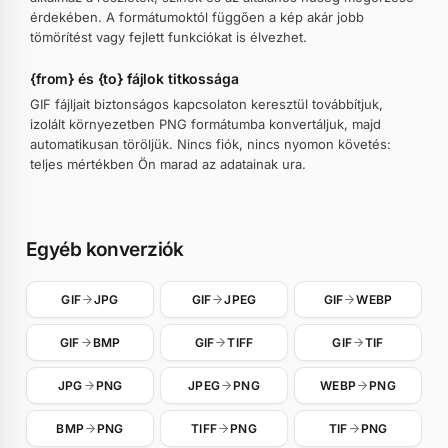
érdekében. A formátumoktól függően a kép akár jobb
tömörítést vagy fejlett funkciókat is élvezhet.
{from} és {to} fájlok titkossága
GIF fájljait biztonságos kapcsolaton keresztül továbbítjuk,
izolált környezetben PNG formátumba konvertáljuk, majd
automatikusan töröljük. Nincs fiók, nincs nyomon követés:
teljes mértékben Ön marad az adatainak ura.
Egyéb konverziók
GIF
JPG
GIF
JPEG
GIF
WEBP
GIF
BMP
GIF
TIFF
GIF
TIF
JPG
PNG
JPEG
PNG
WEBP
PNG
BMP
PNG
TIFF
PNG
TIF
PNG