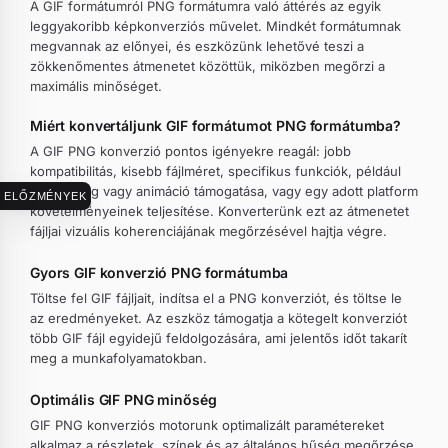
A GIF formátumról PNG formátumra való áttérés az egyik
leggyakoribb képkonverziós művelet. Mindkét formátumnak
megvannak az előnyei, és eszközünk lehetővé teszi a
zökkenőmentes átmenetet közöttük, miközben megőrzi a
maximális minőséget.
Miért konvertáljunk GIF formátumot PNG formátumba?
A GIF PNG konverzió pontos igényekre reagál: jobb
kompatibilitás, kisebb fájlméret, specifikus funkciók, például
átlátszóság vagy animáció támogatása, vagy egy adott platform
ELŐZMÉNYEK
követelményeinek teljesítése. Konverterünk ezt az átmenetet
fájljai vizuális koherenciájának megőrzésével hajtja végre.
Gyors GIF konverzió PNG formátumba
Töltse fel GIF fájljait, indítsa el a PNG konverziót, és töltse le
az eredményeket. Az eszköz támogatja a kötegelt konverziót
több GIF fájl egyidejű feldolgozására, ami jelentős időt takarít
meg a munkafolyamatokban.
Optimális GIF PNG minőség
GIF PNG konverziós motorunk optimalizált paramétereket
alkalmaz a részletek, színek és az általános hűség megőrzése