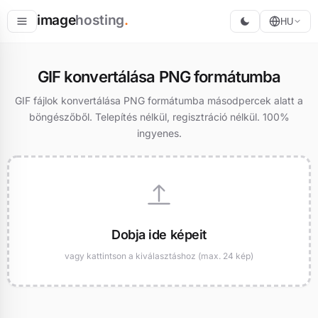
image
hosting
.
HU
Tárolás
GIF konvertálása PNG formátumba
Konvertálás
GIF fájlok konvertálása PNG formátumba másodpercek alatt a
böngészőből. Telepítés nélkül, regisztráció nélkül. 100%
Átméretezés
ingyenes.
Dobja ide képeit
vagy kattintson a kiválasztáshoz (max. 24 kép)