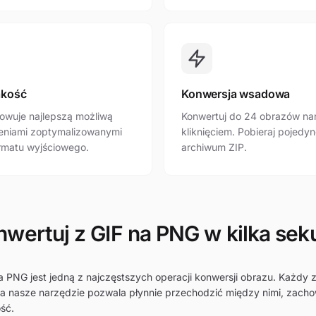
akość
Konwersja wsadowa
owuje najlepszą możliwą
Konwertuj do 24 obrazów na
ieniami zoptymalizowanymi
kliknięciem. Pobieraj pojedyn
rmatu wyjściowego.
archiwum ZIP.
nwertuj z GIF na PNG w kilka sek
na PNG jest jedną z najczęstszych operacji konwersji obrazu. Każdy 
 a nasze narzędzie pozwala płynnie przechodzić między nimi, zach
ść.