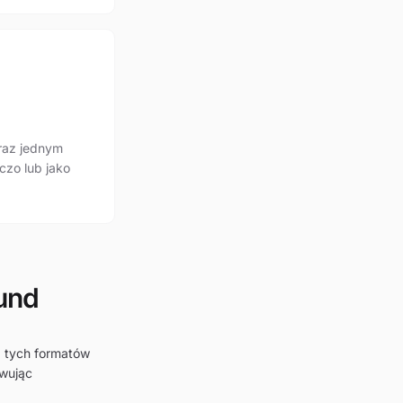
raz jednym
czo lub jako
und
z tych formatów
owując