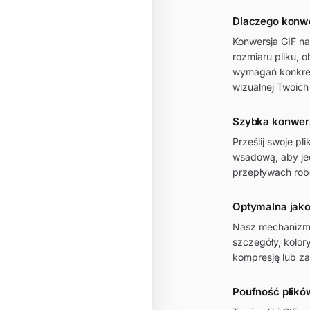
Dlaczego konw
Konwersja GIF n
rozmiaru pliku, o
wymagań konkret
wizualnej Twoich
Szybka konwers
Prześlij swoje p
wsadową, aby je
przepływach rob
Optymalna jako
Nasz mechanizm 
szczegóły, kolor
kompresję lub z
Poufność plików