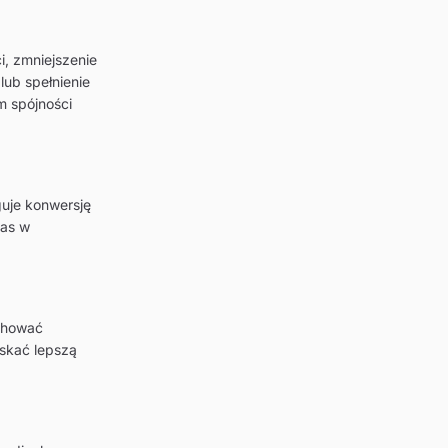
, zmniejszenie
lub spełnienie
m spójności
guje konwersję
zas w
chować
yskać lepszą