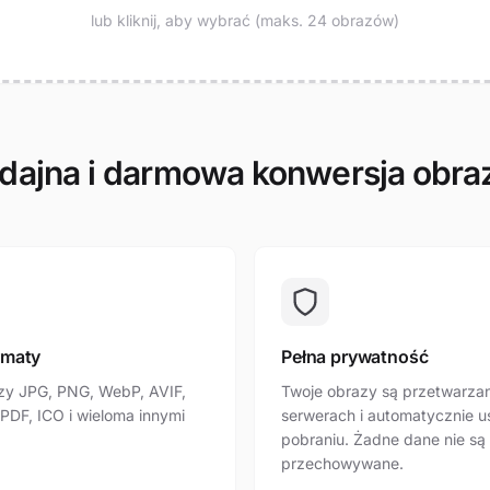
lub kliknij, aby wybrać (maks. 24 obrazów)
ajna i darmowa konwersja obr
rmaty
Pełna prywatność
zy JPG, PNG, WebP, AVIF,
Twoje obrazy są przetwarza
 PDF, ICO i wieloma innymi
serwerach i automatycznie 
pobraniu. Żadne dane nie są
przechowywane.