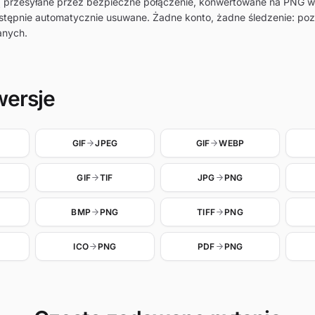
 są przesyłane przez bezpieczne połączenie, konwertowane na PNG 
stępnie automatycznie usuwane. Żadne konto, żadne śledzenie: poz
anych.
wersje
GIF
JPEG
GIF
WEBP
GIF
TIF
JPG
PNG
BMP
PNG
TIFF
PNG
ICO
PNG
PDF
PNG