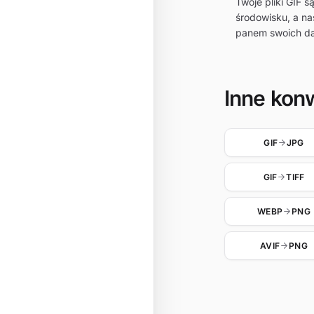
Twoje pliki GIF
środowisku, a na
panem swoich d
Inne kon
GIF
JPG
GIF
TIFF
WEBP
PNG
AVIF
PNG