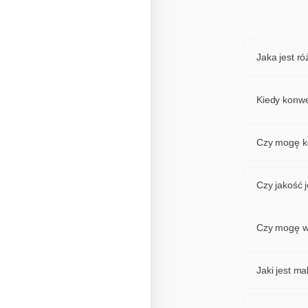
Jaka jest r
Formaty GIF
przezroczy
Kiedy konw
rozpoczynaj
Konwertuj 
ostatniego
Czy mogę k
narzędziem 
Tak, nasze
jednocześn
Czy jakość 
idealne do
Stosujemy 
maksymalną
Czy mogę w
Absolutnie
wybrać żąd
Jaki jest m
Każdy plik