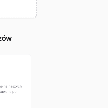
azów
ne na naszych
usuwane po