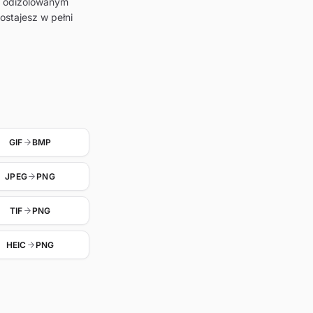
w odizolowanym
ostajesz w pełni
GIF
BMP
JPEG
PNG
TIF
PNG
HEIC
PNG