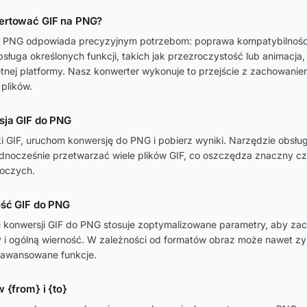
ertować GIF na PNG?
a PNG odpowiada precyzyjnym potrzebom: poprawa kompatybilności
bsługa określonych funkcji, takich jak przezroczystość lub animacja, 
nej platformy. Nasz konwerter wykonuje to przejście z zachowanie
 plików.
ja GIF do PNG
liki GIF, uruchom konwersję do PNG i pobierz wyniki. Narzędzie obsłu
dnocześnie przetwarzać wiele plików GIF, co oszczędza znaczny c
oczych.
ść GIF do PNG
konwersji GIF do PNG stosuje zoptymalizowane parametry, aby za
y i ogólną wierność. W zależności od formatów obraz może nawet z
aawansowane funkcje.
 {from} i {to}