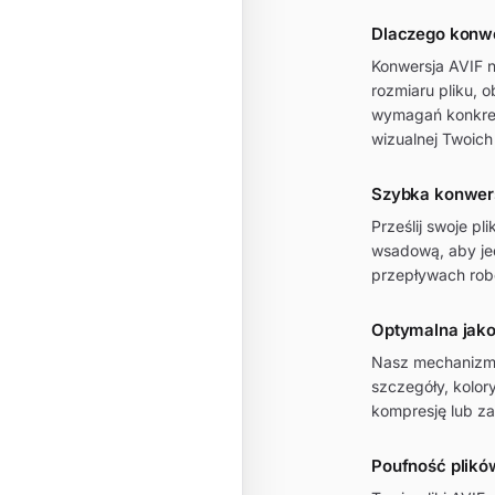
Dlaczego konw
Konwersja AVIF 
rozmiaru pliku, o
wymagań konkret
wizualnej Twoich
Szybka konwer
Prześlij swoje p
wsadową, aby je
przepływach rob
Optymalna jako
Nasz mechanizm 
szczegóły, kolor
kompresję lub z
Poufność plików