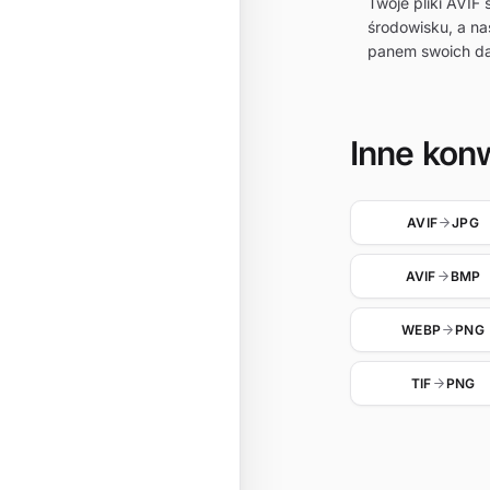
Twoje pliki AVI
środowisku, a na
panem swoich d
Inne kon
AVIF
JPG
AVIF
BMP
WEBP
PNG
TIF
PNG