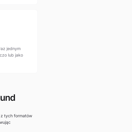
raz jednym
czo lub jako
kund
y z tych formatów
owując