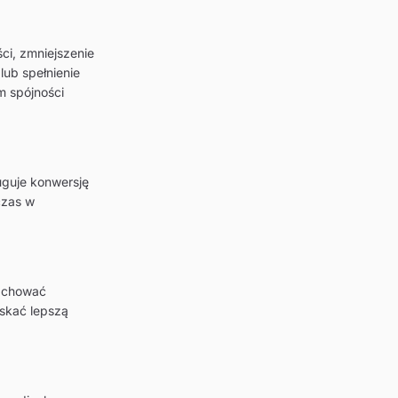
i, zmniejszenie
lub spełnienie
m spójności
uguje konwersję
czas w
zachować
yskać lepszą