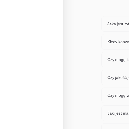
Jaka jest r
Formaty AVI
przezroczy
Kiedy konw
rozpoczynaj
Konwertuj 
ostatniego
Czy mogę k
narzędziem 
Tak, nasze
jednocześn
Czy jakość 
idealne do
Stosujemy 
maksymalną
Czy mogę w
Absolutnie
Wystarczy 
Jaki jest m
Każdy plik