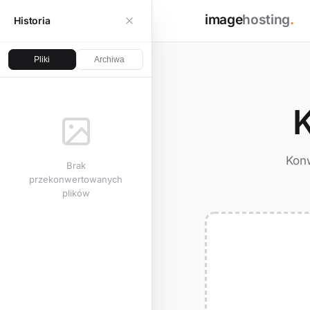
image
hosting
.
Historia
Pliki
Archiwa
K
Konw
Brak
przekonwertowanych
plików