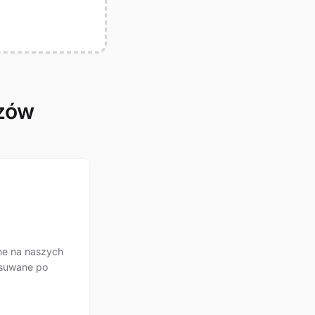
azów
ne na naszych
usuwane po