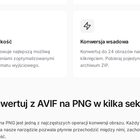
akość
Konwersja wsadowa
owuje najlepszą możliwą
Konwertuj do 24 obrazów na
ieniami zoptymalizowanymi
kliknięciem. Pobieraj pojedyn
rmatu wyjściowego.
archiwum ZIP.
wertuj z AVIF na PNG w kilka se
 na PNG jest jedną z najczęstszych operacji konwersji obrazu. Każd
 a nasze narzędzie pozwala płynnie przechodzić między nimi, zach
ść.