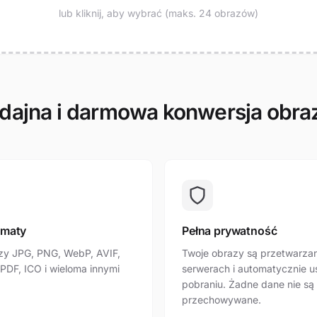
lub kliknij, aby wybrać (maks. 24 obrazów)
ajna i darmowa konwersja obr
rmaty
Pełna prywatność
zy JPG, PNG, WebP, AVIF,
Twoje obrazy są przetwarza
 PDF, ICO i wieloma innymi
serwerach i automatycznie 
pobraniu. Żadne dane nie są
przechowywane.