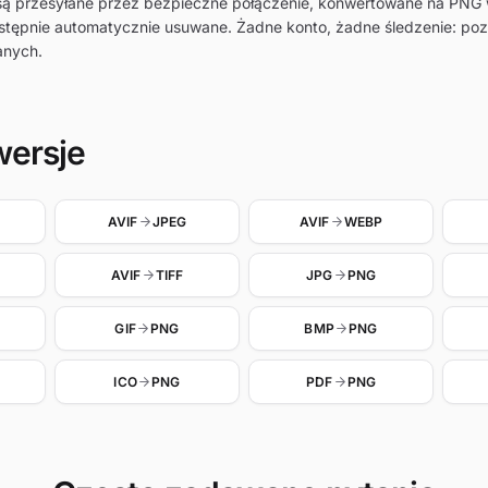
F są przesyłane przez bezpieczne połączenie, konwertowane na PN
stępnie automatycznie usuwane. Żadne konto, żadne śledzenie: poz
anych.
wersje
AVIF
JPEG
AVIF
WEBP
AVIF
TIFF
JPG
PNG
GIF
PNG
BMP
PNG
ICO
PNG
PDF
PNG