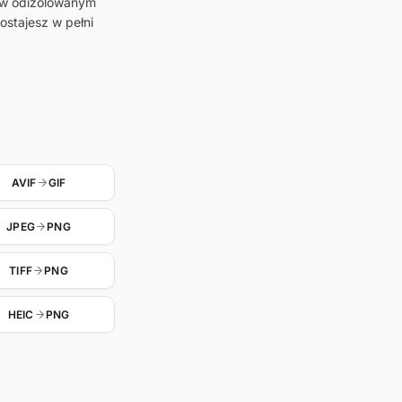
G w odizolowanym
ostajesz w pełni
AVIF
GIF
JPEG
PNG
TIFF
PNG
HEIC
PNG