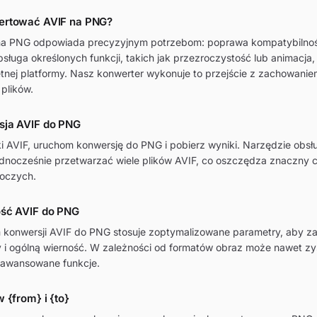
ertować AVIF na PNG?
na PNG odpowiada precyzyjnym potrzebom: poprawa kompatybilnośc
bsługa określonych funkcji, takich jak przezroczystość lub animacja, 
nej platformy. Nasz konwerter wykonuje to przejście z zachowanie
 plików.
sja AVIF do PNG
liki AVIF, uruchom konwersję do PNG i pobierz wyniki. Narzędzie obsł
dnocześnie przetwarzać wiele plików AVIF, co oszczędza znaczny 
oczych.
ść AVIF do PNG
konwersji AVIF do PNG stosuje zoptymalizowane parametry, aby 
y i ogólną wierność. W zależności od formatów obraz może nawet z
aawansowane funkcje.
 {from} i {to}