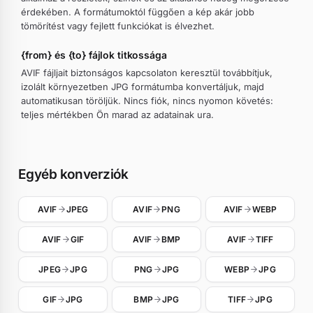
érdekében. A formátumoktól függően a kép akár jobb
tömörítést vagy fejlett funkciókat is élvezhet.
{from} és {to} fájlok titkossága
AVIF fájljait biztonságos kapcsolaton keresztül továbbítjuk,
izolált környezetben JPG formátumba konvertáljuk, majd
automatikusan töröljük. Nincs fiók, nincs nyomon követés:
teljes mértékben Ön marad az adatainak ura.
Egyéb konverziók
AVIF
JPEG
AVIF
PNG
AVIF
WEBP
AVIF
GIF
AVIF
BMP
AVIF
TIFF
JPEG
JPG
PNG
JPG
WEBP
JPG
GIF
JPG
BMP
JPG
TIFF
JPG