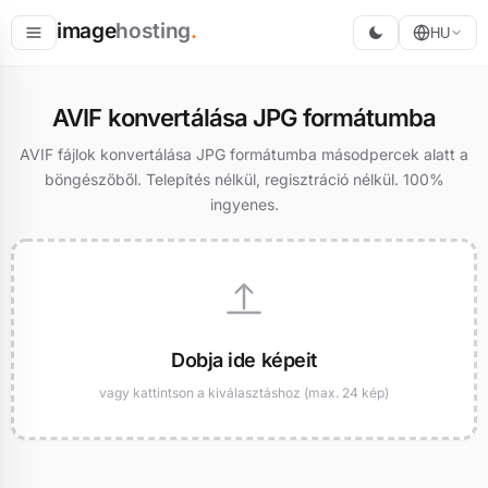
image
hosting
.
HU
Tárolás
AVIF konvertálása JPG formátumba
Konvertálás
AVIF fájlok konvertálása JPG formátumba másodpercek alatt a
böngészőből. Telepítés nélkül, regisztráció nélkül. 100%
Átméretezés
ingyenes.
Dobja ide képeit
vagy kattintson a kiválasztáshoz (max. 24 kép)