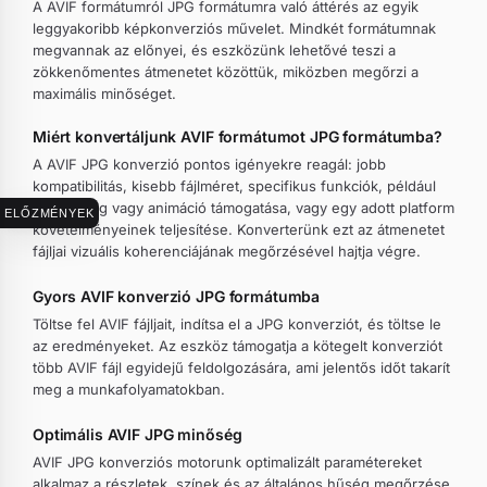
A AVIF formátumról JPG formátumra való áttérés az egyik
leggyakoribb képkonverziós művelet. Mindkét formátumnak
megvannak az előnyei, és eszközünk lehetővé teszi a
zökkenőmentes átmenetet közöttük, miközben megőrzi a
maximális minőséget.
Miért konvertáljunk AVIF formátumot JPG formátumba?
A AVIF JPG konverzió pontos igényekre reagál: jobb
kompatibilitás, kisebb fájlméret, specifikus funkciók, például
átlátszóság vagy animáció támogatása, vagy egy adott platform
ELŐZMÉNYEK
követelményeinek teljesítése. Konverterünk ezt az átmenetet
fájljai vizuális koherenciájának megőrzésével hajtja végre.
Gyors AVIF konverzió JPG formátumba
Töltse fel AVIF fájljait, indítsa el a JPG konverziót, és töltse le
az eredményeket. Az eszköz támogatja a kötegelt konverziót
több AVIF fájl egyidejű feldolgozására, ami jelentős időt takarít
meg a munkafolyamatokban.
Optimális AVIF JPG minőség
AVIF JPG konverziós motorunk optimalizált paramétereket
alkalmaz a részletek, színek és az általános hűség megőrzése