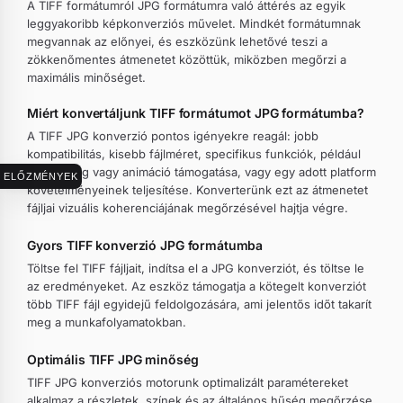
A TIFF formátumról JPG formátumra való áttérés az egyik
leggyakoribb képkonverziós művelet. Mindkét formátumnak
megvannak az előnyei, és eszközünk lehetővé teszi a
zökkenőmentes átmenetet közöttük, miközben megőrzi a
maximális minőséget.
Miért konvertáljunk TIFF formátumot JPG formátumba?
A TIFF JPG konverzió pontos igényekre reagál: jobb
kompatibilitás, kisebb fájlméret, specifikus funkciók, például
átlátszóság vagy animáció támogatása, vagy egy adott platform
ELŐZMÉNYEK
követelményeinek teljesítése. Konverterünk ezt az átmenetet
fájljai vizuális koherenciájának megőrzésével hajtja végre.
Gyors TIFF konverzió JPG formátumba
Töltse fel TIFF fájljait, indítsa el a JPG konverziót, és töltse le
az eredményeket. Az eszköz támogatja a kötegelt konverziót
több TIFF fájl egyidejű feldolgozására, ami jelentős időt takarít
meg a munkafolyamatokban.
Optimális TIFF JPG minőség
TIFF JPG konverziós motorunk optimalizált paramétereket
alkalmaz a részletek, színek és az általános hűség megőrzése