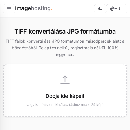
image
hosting
.
HU
Tárolás
TIFF konvertálása JPG formátumba
Konvertálás
TIFF fájlok konvertálása JPG formátumba másodpercek alatt a
böngészőből. Telepítés nélkül, regisztráció nélkül. 100%
Átméretezés
ingyenes.
Dobja ide képeit
vagy kattintson a kiválasztáshoz (max. 24 kép)