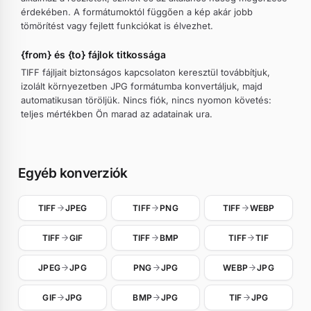
érdekében. A formátumoktól függően a kép akár jobb
tömörítést vagy fejlett funkciókat is élvezhet.
{from} és {to} fájlok titkossága
TIFF fájljait biztonságos kapcsolaton keresztül továbbítjuk,
izolált környezetben JPG formátumba konvertáljuk, majd
automatikusan töröljük. Nincs fiók, nincs nyomon követés:
teljes mértékben Ön marad az adatainak ura.
Egyéb konverziók
TIFF
JPEG
TIFF
PNG
TIFF
WEBP
TIFF
GIF
TIFF
BMP
TIFF
TIF
JPEG
JPG
PNG
JPG
WEBP
JPG
GIF
JPG
BMP
JPG
TIF
JPG