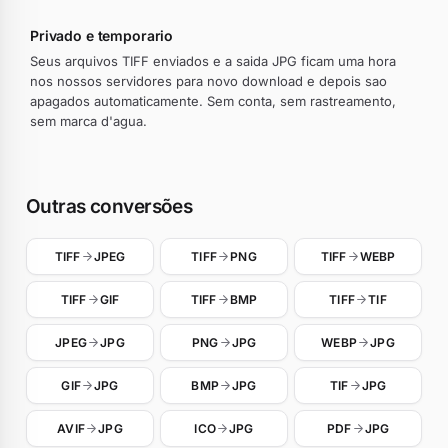
Privado e temporario
Seus arquivos TIFF enviados e a saida JPG ficam uma hora
nos nossos servidores para novo download e depois sao
apagados automaticamente. Sem conta, sem rastreamento,
sem marca d'agua.
Outras conversões
TIFF
JPEG
TIFF
PNG
TIFF
WEBP
TIFF
GIF
TIFF
BMP
TIFF
TIF
JPEG
JPG
PNG
JPG
WEBP
JPG
GIF
JPG
BMP
JPG
TIF
JPG
AVIF
JPG
ICO
JPG
PDF
JPG