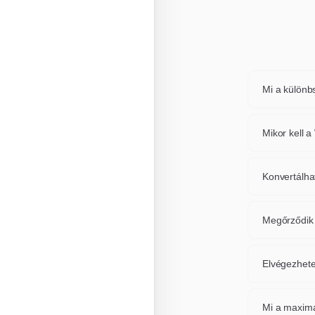
Mi a különb
A WEBP és 
valamint az
Mikor kell 
lehetővé te
Konvertálja
tulajdonság
Konvertálha
vagy platfo
Igen, eszkö
és mindegy
Megőrződik
vagy ismét
Alapértelm
konverzió m
Elvégezhete
védett.
Feltétlenü
válassza ki
Mi a maximá