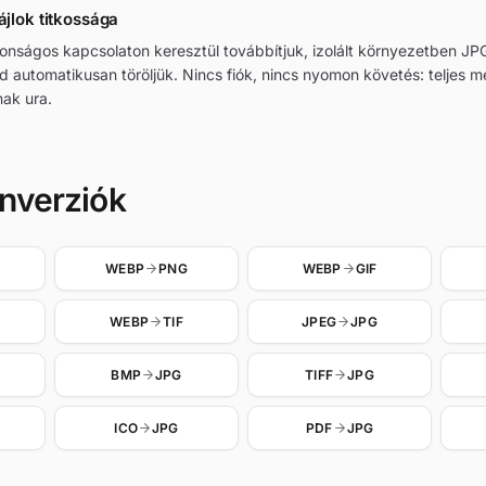
ájlok titkossága
ztonságos kapcsolaton keresztül továbbítjuk, izolált környezetben 
jd automatikusan töröljük. Nincs fiók, nincs nyomon követés: teljes 
ak ura.
nverziók
WEBP
PNG
WEBP
GIF
WEBP
TIF
JPEG
JPG
BMP
JPG
TIFF
JPG
ICO
JPG
PDF
JPG