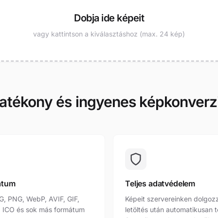
Dobja ide képeit
vagy kattintson a kiválasztáshoz (max. 24 kép)
atékony és ingyenes képkonverz
átum
Teljes adatvédelem
G, PNG, WebP, AVIF, GIF,
Képeit szervereinken dolgozz
, ICO és sok más formátum
letöltés után automatikusan t