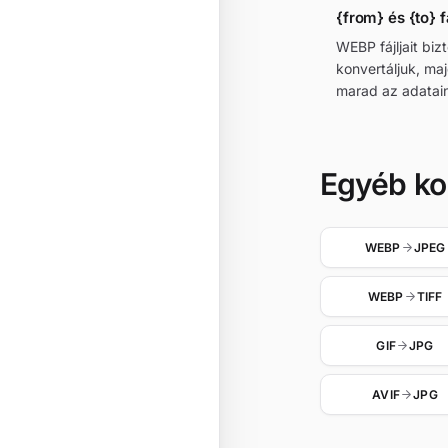
{from} és {to} f
WEBP fájljait bi
konvertáljuk, ma
marad az adatain
Egyéb ko
WEBP
JPEG
WEBP
TIFF
GIF
JPG
AVIF
JPG