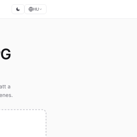
HU
PG
tt a
yenes.