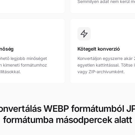
Semmilyen adat nem kerül m
inőség
Kötegelt konverzió
ehető legjobb minőséget
Konvertáljon egyszerre akár
n kimeneti formátumhoz
egyetlen kattintással. Töltse
llításokkal.
vagy ZIP-archívumként.
onvertálás WEBP formátumból J
formátumba másodpercek alatt