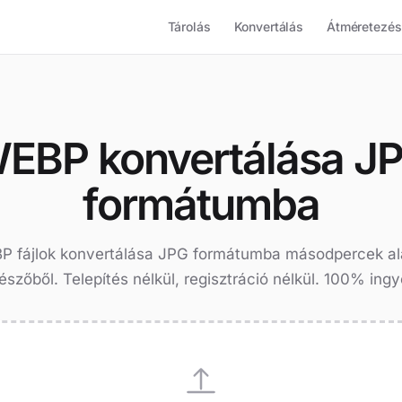
Tárolás
Konvertálás
Átméretezés
EBP konvertálása J
formátumba
P fájlok konvertálása JPG formátumba másodpercek ala
szőből. Telepítés nélkül, regisztráció nélkül. 100% ing