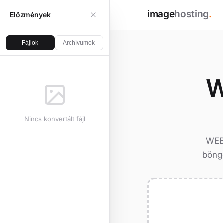
image
hosting
.
Előzmények
Fájlok
Archívumok
W
Nincs konvertált fájl
WEB
böngé