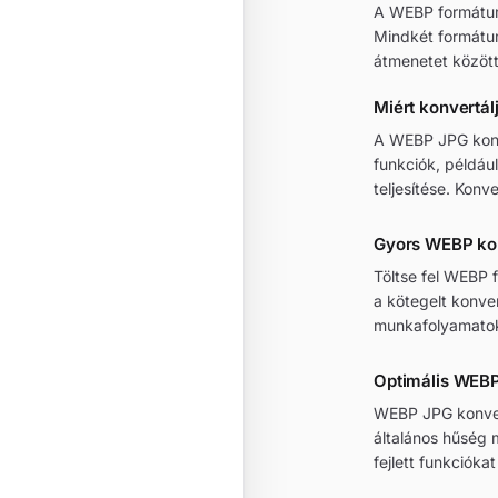
A WEBP formátum
Mindkét formátu
átmenetet közöt
Miért konvert
A WEBP JPG konve
funkciók, példáu
teljesítése. Konv
Gyors WEBP ko
Töltse fel WEBP f
a kötegelt konver
munkafolyamato
Optimális WEB
WEBP JPG konverz
általános hűség 
fejlett funkciókat