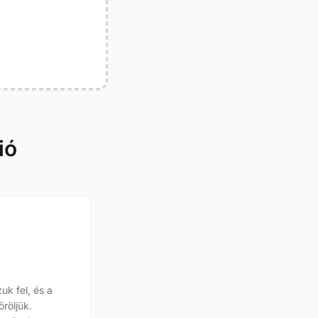
ió
uk fel, és a
öröljük.