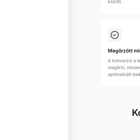
között.
Megőrzött m
A konverzió a l
megőrzi, minde
optimalizált beá
K