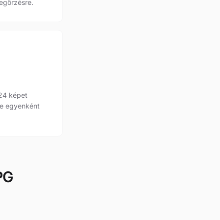
egőrzésre.
 24 képet
 le egyenként
PG