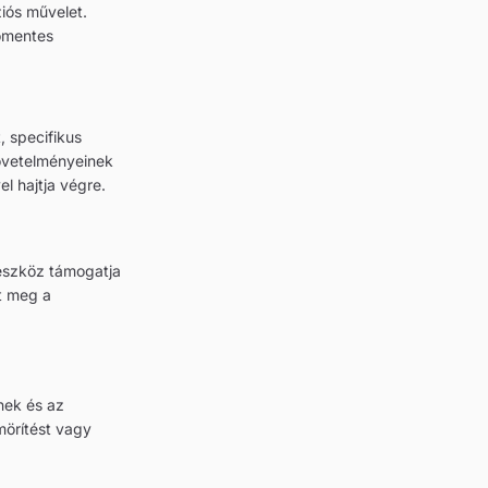
iós művelet.
őmentes
, specifikus
követelményeinek
el hajtja végre.
z eszköz támogatja
ít meg a
nek és az
örítést vagy