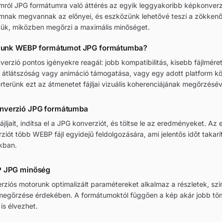
ról JPG formátumra való áttérés az egyik leggyakoribb képkonverz
mnak megvannak az előnyei, és eszközünk lehetővé teszi a zökken
tük, miközben megőrzi a maximális minőséget.
áljunk WEBP formátumot JPG formátumba?
rzió pontos igényekre reagál: jobb kompatibilitás, kisebb fájlméret
l átlátszóság vagy animáció támogatása, vagy egy adott platform 
erterünk ezt az átmenetet fájljai vizuális koherenciájának megőrzésév
nverzió JPG formátumba
ájljait, indítsa el a JPG konverziót, és töltse le az eredményeket. A
ziót több WEBP fájl egyidejű feldolgozására, ami jelentős időt takar
kban.
P JPG minőség
iós motorunk optimalizált paramétereket alkalmaz a részletek, szí
megőrzése érdekében. A formátumoktól függően a kép akár jobb töm
 is élvezhet.