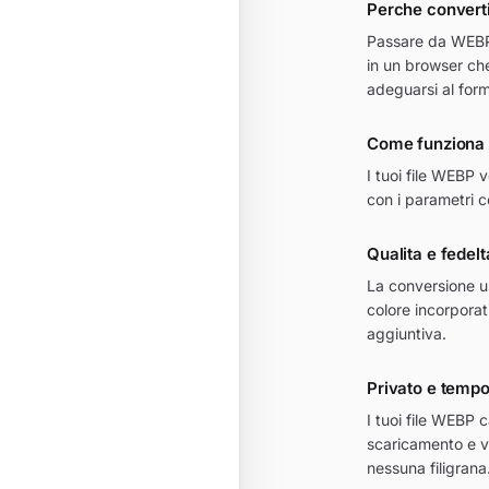
Perche convert
Passare da WEBP a
in un browser ch
adeguarsi al for
Come funziona 
I tuoi file WEBP 
con i parametri co
Qualita e fede
La conversione us
colore incorporat
aggiuntiva.
Privato e temp
I tuoi file WEBP c
scaricamento e v
nessuna filigrana