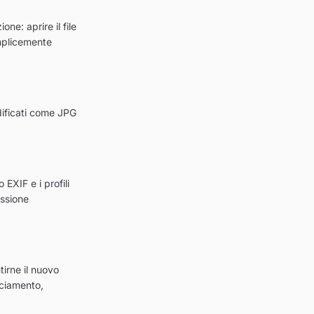
e: aprire il file
emplicemente
dificati come JPG
EXIF e i profili
essione
tirne il nuovo
ciamento,