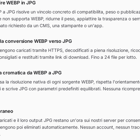
ire WEBP in JPG
 JPG risolve un vincolo concreto di compatibilita, peso o pubblicazion
e non supporta WEBP, ridurne il peso, appiattire la trasparenza o s
mato richiesto da un CMS, una stampante o un'app.
la conversione WEBP verso JPG
vengono caricati tramite HTTPS, decodificati a piena risoluzione, rico
nsigliati e restituiti tramite link di download. Fino a 24 file per lotto.
lta cromatica da WEBP a JPG
a la risoluzione nativa di ogni sorgente WEBP, rispetta l'orientamento 
i e scrive JPG con parametri predefiniti equilibrati. Nessuna ricompr
oraneo
aricati e il loro output JPG restano un'ora sui nostri server per consen
engono poi eliminati automaticamente. Nessun account, nessun trac
.