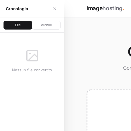
image
hosting
.
Cronologia
File
Archivi
Con
Nessun file convertito