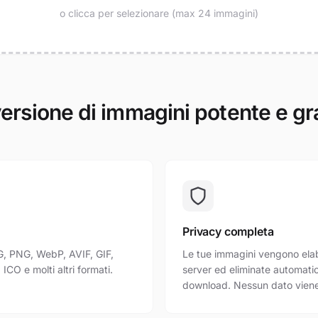
o clicca per selezionare (max 24 immagini)
rsione di immagini potente e gr
Privacy completa
G, PNG, WebP, AVIF, GIF,
Le tue immagini vengono elab
ICO e molti altri formati.
server ed eliminate automati
download. Nessun dato viene