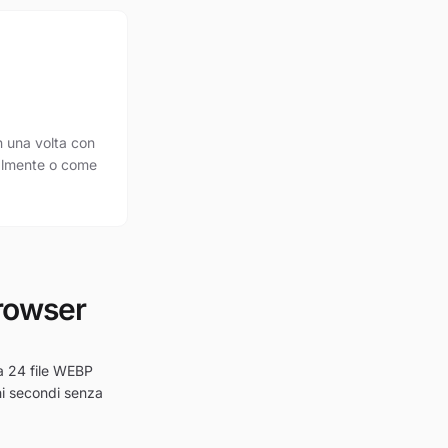
n una volta con
ualmente o come
browser
 a 24 file WEBP
chi secondi senza