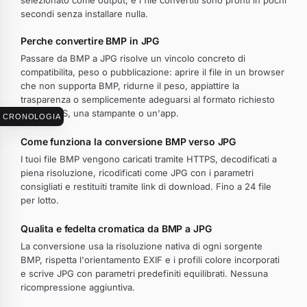
selezionato come output, e i file convertiti sono pronti in pochi
secondi senza installare nulla.
Perche convertire BMP in JPG
Passare da BMP a JPG risolve un vincolo concreto di
compatibilita, peso o pubblicazione: aprire il file in un browser
che non supporta BMP, ridurne il peso, appiattire la
trasparenza o semplicemente adeguarsi al formato richiesto
da un CMS, una stampante o un'app.
CRONOLOGIA
Come funziona la conversione BMP verso JPG
I tuoi file BMP vengono caricati tramite HTTPS, decodificati a
piena risoluzione, ricodificati come JPG con i parametri
consigliati e restituiti tramite link di download. Fino a 24 file
per lotto.
Qualita e fedelta cromatica da BMP a JPG
La conversione usa la risoluzione nativa di ogni sorgente
BMP, rispetta l'orientamento EXIF e i profili colore incorporati
e scrive JPG con parametri predefiniti equilibrati. Nessuna
ricompressione aggiuntiva.