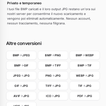
Privato e temporaneo
I tuoi file BMP caricati e il loro output JPG restano un'ora sui
nostri server per consentirne il nuovo scaricamento e
vengono poi eliminati automaticamente. Nessun account,
nessun tracciamento, nessuna filigrana.
Altre conversioni
BMP
JPEG
BMP
PNG
BMP
WEBP
BMP
GIF
BMP
TIFF
BMP
TIF
JPEG
JPG
PNG
JPG
WEBP
JPG
GIF
JPG
TIFF
JPG
TIF
JPG
AVIF
JPG
ICO
JPG
PDF
JPG