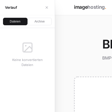
image
hosting
.
Verlauf
Dateien
Archive
B
BMP-
Keine konvertierten
Dateien