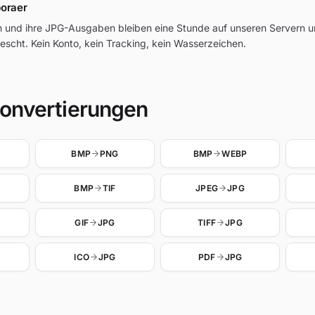
poraer
n und ihre JPG-Ausgaben bleiben eine Stunde auf unseren Servern 
escht. Kein Konto, kein Tracking, kein Wasserzeichen.
onvertierungen
BMP
PNG
BMP
WEBP
BMP
TIF
JPEG
JPG
GIF
JPG
TIFF
JPG
ICO
JPG
PDF
JPG