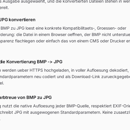
als Ausgabe ausgewaehlt, und die konvertierten Dateien stehen in w
reit.
JPG konvertieren
BMP zu JPG loest eine konkrete Kompatibilitaets-, Groessen- oder
rderung: die Datei in einem Browser oeffnen, der BMP nicht unterstue
sparenz flachlegen oder einfach das von einem CMS oder Drucker e
 die Konvertierung BMP -> JPG
 werden ueber HTTPS hochgeladen, in voller Aufloesung dekodiert, 
ndardparametern neu codiert und als Download-Link zurueckgegebe
el.
Farbtreue von BMP zu JPG
g nutzt die native Aufloesung jeder BMP-Quelle, respektiert EXIF-Or
schreibt JPG mit ausgewogenen Standardparametern. Keine zusaetzl
.