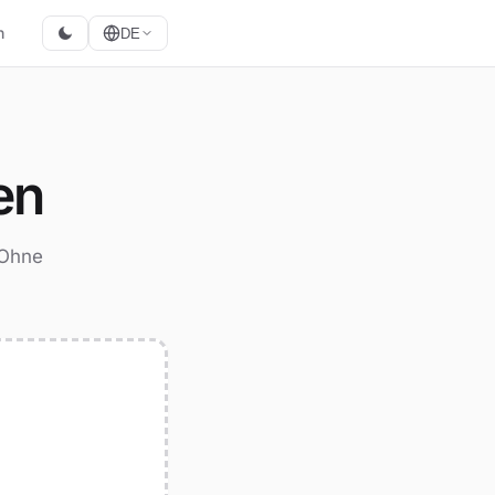
n
DE
en
 Ohne