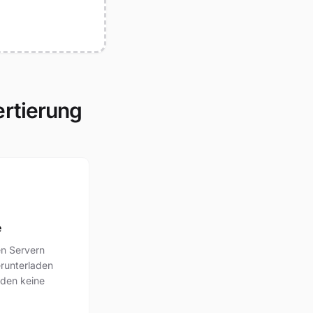
ertierung
e
en Servern
runterladen
rden keine