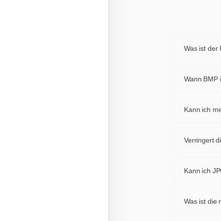
Was ist der
Jedes Forma
Animation,
Wann BMP in
bei, in ein
Konvertiere
Animation, 
Kann ich me
benoetigen.
Ja. Sie koe
JPG exporti
Verringert 
Wir dekodi
Standardwer
Kann ich JP
aus.
Ja, die Rue
Pixel neu c
Was ist die
Jede Datei 