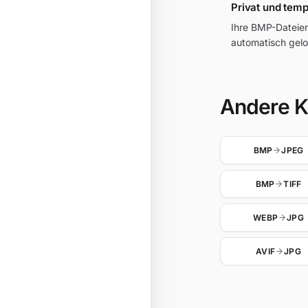
Privat und tem
Ihre BMP-Dateie
automatisch gelo
Andere K
BMP
JPEG
BMP
TIFF
WEBP
JPG
AVIF
JPG