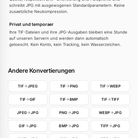
schreibt JPG mit ausgewogenen Standardparametern. Keine
zusaetzliche Neukompression.
Privat und temporaer
Ihre TIF-Dateien und ihre JPG-Ausgaben bleiben eine Stunde
auf unseren Servern und werden dann automatisch
geloescht. Kein Konto, kein Tracking, kein Wasserzeichen.
Andere Konvertierungen
TIF
JPEG
TIF
PNG
TIF
WEBP
TIF
GIF
TIF
BMP
TIF
TIFF
JPEG
JPG
PNG
JPG
WEBP
JPG
GIF
JPG
BMP
JPG
TIFF
JPG