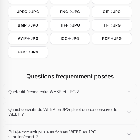
JPEG
JPG
PNG
JPG
GIF
JPG
BMP
JPG
TIFF
JPG
TIF
JPG
AVIF
JPG
ICO
JPG
PDF
JPG
HEIC
JPG
Questions fréquemment posées
Quelle différence entre WEBP et JPG ?
Chaque format définit son propre schéma de compression, sa
profondeur de couleur et ses fonctionnalités (transparence,
Quand convertir du WEBP en JPG plutôt que de conserver le
animation, métadonnées). Convertir du WEBP en JPG conserve le
WEBP ?
même contenu visuel mais le réécrit dans un conteneur adapté à
Convertissez en JPG lorsque vous avez besoin d'un meilleur
votre cible — navigateur, CMS, flux d'impression ou archivage.
support navigateur, d'un fichier plus léger, d'une animation, de la
Puis-je convertir plusieurs fichiers WEBP en JPG
transparence ou d'un format accepté par votre plateforme de
simultanément ?