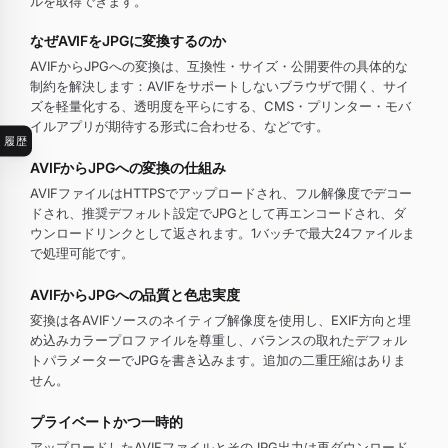
ルを取得できます。
なぜAVIFをJPGに変換するのか
AVIFからJPGへの変換は、互換性・サイズ・公開要件の具体的な
制約を解決します：AVIFをサポートしないブラウザで開く、サイ
ズを軽量化する、透明度を平らにする、CMS・プリンター・モバ
イルアプリが期待する形式に合わせる、などです。
履歴
AVIFからJPGへの変換の仕組み
AVIFファイルはHTTPSでアップロードされ、フル解像度でデコー
ドされ、推奨デフォルト設定でJPGとして再エンコードされ、ダ
ウンロードリンクとして返されます。1バッチで最大24ファイルま
で処理可能です。
AVIFからJPGへの品質と色忠実度
変換は各AVIFソースのネイティブ解像度を使用し、EXIF方向と埋
め込みカラープロファイルを尊重し、バランスの取れたデフォル
トパラメーターでJPGを書き込みます。追加の二重圧縮はありま
せん。
プライベートかつ一時的
アップロードしたAVIFファイルとそのJPG出力は再ダウンロード