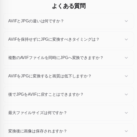
よくある質問
AVIFとJPGの違いは何ですか？
各形式は独自の圧縮方式・色深度・機能（透明度、アニメーション、メ
タデータ）を定義しています。AVIFをJPGに変換すると、同じ視覚的コ
AVIFを保持せずにJPGに変換すべきタイミングは？
ンテンツを保ちつつ、目的に合ったコンテナに書き換えられます。
ブラウザ対応を広げたい、ファイルを軽くしたい、アニメーションや透
明度が必要、公開プラットフォームが指定する形式が必要、といった場
複数のAVIFファイルを同時にJPGへ変換できますか？
合はJPGに変換してください。元が用途に合っているならAVIFのままに
しましょう。
はい。一度に最大24個のAVIFファイルをドロップし、1回の操作ですべ
てJPGに書き出せます。個別ダウンロードもZIP一括ダウンロードも可
AVIFをJPGに変換すると画質は低下しますか？
能です。
各AVIFファイルをフル解像度でデコードし、推奨デフォルト設定でJPG
を書き込みます。追加の再圧縮はなく、通常の表示サイズでは元画像と
後でJPGをAVIFに戻すことはできますか？
ほぼ同じ見た目です。
はい、逆変換専用ページがあります。ただし変換ごとに新しいエンコー
ダーでピクセルが書き換えられるため、忠実度が重要な場合は往復変換
最大ファイルサイズは何ですか？
を繰り返さないでください。
各ファイルは最大10 MBです。最大24枚の画像を同時に変換できます。
変換後に画像は保存されますか？