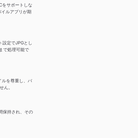
ICをサポートしな
バイルアプリが期
ト設定でJPGとし
まで処理可能で
イルを尊重し、バ
ません。
時間保持され、その