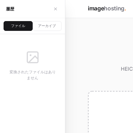
image
hosting
.
履歴
ファイル
アーカイブ
HE
変換されたファイルはあり
ません