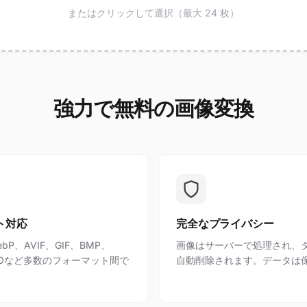
またはクリックして選択（最大 24 枚）
強力で無料の画像変換
ト対応
完全なプライバシー
bP、AVIF、GIF、BMP、
画像はサーバーで処理され、
、ICOなど多数のフォーマット間で
自動削除されます。データは