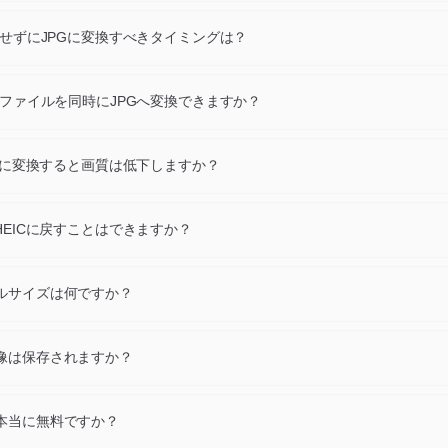
自の圧縮方式・色深度・機能（透明度、アニメーション、メタデータ）
EICをJPGに変換すると、同じ視覚的コンテンツを保ちつつ、目的に合
持せずにJPGに変換すべきタイミングは？
られます。
応を広げたい、ファイルを軽くしたい、アニメーションや透明度が必要
ムが指定する形式が必要、といった場合はJPGに変換してください。元
Cファイルを同時にJPGへ変換できますか？
らHEICのままにしましょう。
に最大24個のHEICファイルをドロップし、1回の操作ですべてJPGに書
ウンロードもZIP一括ダウンロードも可能です。
PGに変換すると画質は低下しますか？
ファイルをフル解像度でデコードし、推奨デフォルト設定でJPGを書き込
なく、通常の表示サイズでは元画像とほぼ同じ見た目です。
HEICに戻すことはできますか？
換専用ページがあります。ただし変換ごとに新しいエンコーダーでピク
ため、忠実度が重要な場合は往復変換を繰り返さないでください。
ルサイズは何ですか？
は最大10 MBです。最大24枚の画像を同時に変換できます。
像は保存されますか？
ァイルはダウンロード後すぐに自動削除され、最大でも1時間後に削除
本当に無料ですか？