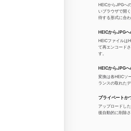
HEICからJP
いブラウザで開く
待する形式に合わ
HEICからJP
HEICファイル
て再エンコードさ
す。
HEICからJP
変換は各HEIC
ランスの取れたデ
プライベートか
アップロードした
後自動的に削除さ