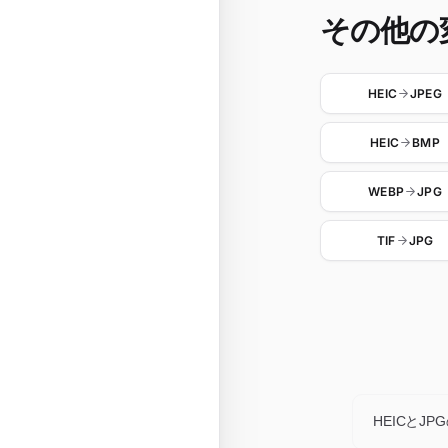
その他の
HEIC
JPEG
HEIC
BMP
WEBP
JPG
TIF
JPG
HEICとJ