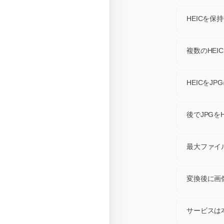
各形式は独
います。H
HEICを保
に書き換え
ブラウザ対
ットフォー
複数のHEI
っているな
はい。一度
す。個別ダ
HEICをJ
各HEIC
の再圧縮は
後でJPGを
はい、逆変
換えられる
最大ファイ
各ファイル
変換後に画
いいえ。フ
サービスは