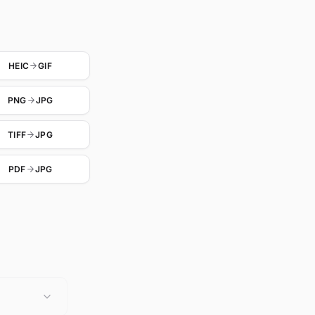
HEIC
GIF
PNG
JPG
TIFF
JPG
PDF
JPG