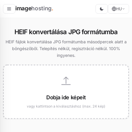
image
hosting
.
HU
Tárolás
HEIF konvertálása JPG formátumba
Konvertálás
HEIF fájlok konvertálása JPG formátumba másodpercek alatt a
böngészőből. Telepítés nélkül, regisztráció nélkül. 100%
Átméretezés
ingyenes.
Dobja ide képeit
vagy kattintson a kiválasztáshoz (max. 24 kép)