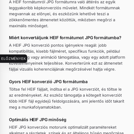
A HEIF formátumról JPG formátumra való áttérés az egyik
leggyakoribb képkonverziós művelet. Mindkét formátumnak
megvannak az előnyei, és eszközünk lehetővé teszi a
zökkenőmentes átmenetet közöttük, miközben megőrzi a
maximális minőséget.
Miért konvertáljunk HEIF formátumot JPG formátumba?
A HEIF JPG konverzió pontos igényekre reagál: jobb
kompatibilitás, kisebb fájlméret, specifikus funkciók, például
átlátszóság vagy animáció támogatása, vagy egy adott platform
ELŐZMÉNYEK
követelményeinek teljesítése. Konverterünk ezt az átmenetet
fájljai vizuális koherenciájának megőrzésével hajtja végre.
Gyors HEIF konverzió JPG formátumba
Töltse fel HEIF fájljait, indítsa el a JPG konverziót, és töltse le
az eredményeket. Az eszköz támogatja a kötegelt konverziót
több HEIF fájl egyidejű feldolgozására, ami jelentős időt takarít
meg a munkafolyamatokban.
Optimális HEIF JPG minőség
HEIF JPG konverziós motorunk optimalizált paramétereket
alkalmaz a részletek, színek és az általános hűség megőrzése