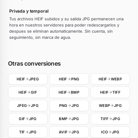
Privada y temporal
Tus archivos HEIF subidos y su salida JPG permanecen una
hora en nuestros servidores para poder redescargarlos y
despues se eliminan automaticamente. Sin cuenta, sin
seguimiento, sin marca de agua.
Otras conversiones
HEIF
JPEG
HEIF
PNG
HEIF
WEBP
HEIF
GIF
HEIF
BMP
HEIF
TIFF
JPEG
JPG
PNG
JPG
WEBP
JPG
GIF
JPG
BMP
JPG
TIFF
JPG
TIF
JPG
AVIF
JPG
ICO
JPG