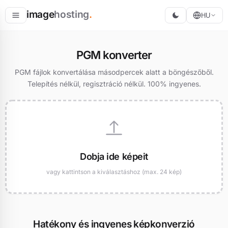
image
hosting
.
HU
Tárolás
PGM konverter
Konvertálás
PGM fájlok konvertálása másodpercek alatt a böngészőből.
Telepítés nélkül, regisztráció nélkül. 100% ingyenes.
Átméretezés
Dobja ide képeit
vagy kattintson a kiválasztáshoz (max. 24 kép)
Hatékony és ingyenes képkonverzió