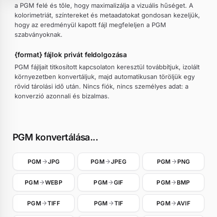
a PGM felé és tőle, hogy maximalizálja a vizuális hűséget. A
kolorimetriát, színtereket és metaadatokat gondosan kezeljük,
hogy az eredményül kapott fájl megfeleljen a PGM
szabványoknak.
{format} fájlok privát feldolgozása
PGM fájljait titkosított kapcsolaton keresztül továbbítjuk, izolált
környezetben konvertáljuk, majd automatikusan töröljük egy
rövid tárolási idő után. Nincs fiók, nincs személyes adat: a
konverzió azonnali és bizalmas.
PGM konvertálása...
PGM
JPG
PGM
JPEG
PGM
PNG
PGM
WEBP
PGM
GIF
PGM
BMP
PGM
TIFF
PGM
TIF
PGM
AVIF