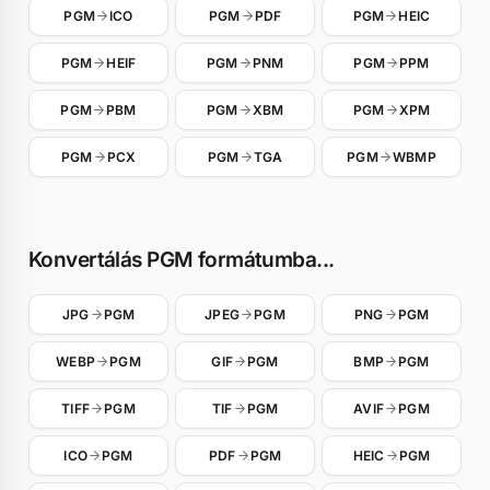
PGM
ICO
PGM
PDF
PGM
HEIC
PGM
HEIF
PGM
PNM
PGM
PPM
PGM
PBM
PGM
XBM
PGM
XPM
PGM
PCX
PGM
TGA
PGM
WBMP
Konvertálás PGM formátumba...
JPG
PGM
JPEG
PGM
PNG
PGM
WEBP
PGM
GIF
PGM
BMP
PGM
TIFF
PGM
TIF
PGM
AVIF
PGM
ICO
PGM
PDF
PGM
HEIC
PGM