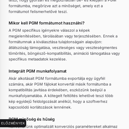
teszi, hogy gyorsan és megbízhatóan be- és kilépjen a PGM
formátumba, megőrizve azt a minőséget, amely ezt a
formátumot felismerhetővé teszi.
Mikor kell PGM formátumot használni?
A PGM specifikus igényekre válaszol a képek
megjelenítésében, tárolásában vagy terjesztésében. Ennek a
formátumnak a kiválasztása tulajdonságain alapuljon:
átlátszóság támogatása, veszteséges vagy veszteségmentes
tömörítés, böngésző-kompatibilitás, animáció támogatása vagy
specifikus metaadatok kezelése.
Integrált PGM munkafolyamat
Akár alkotásait PGM formátumba exportálja egy ügyfél
számára, akár PGM fájlokat konvertál másik formátumba a
kompatibilitás javítása érdekében, eszközünk beépül a
munkafolyamatába. A kötegelt feltöltés lehetővé teszi több
kép egyidejű feldolgozását anélkül, hogy a szoftverhez
kapcsolódó korlátozások lennének.
PGM minőség és hűség
ELŐZMÉNYEK
Konverterünk optimalizált konverziós paramétereket alkalmaz