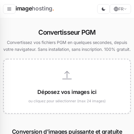
image
hosting
.
FR
Héberger
Convertisseur PGM
Convertir
Convertissez vos fichiers PGM en quelques secondes, depuis
votre navigateur. Sans installation, sans inscription. 100% gratuit.
Redimensionner
Déposez vos images ici
ou cliquez pour sélectionner (max 24 images)
Conversion d'images puissante et gratuite