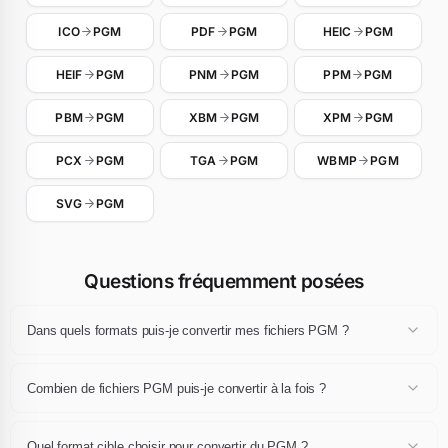
ICO
PGM
PDF
PGM
HEIC
PGM
HEIF
PGM
PNM
PGM
PPM
PGM
PBM
PGM
XBM
PGM
XPM
PGM
PCX
PGM
TGA
PGM
WBMP
PGM
SVG
PGM
Questions fréquemment posées
Dans quels formats puis-je convertir mes fichiers PGM ?
Un fichier PGM peut être converti en JPG, JPEG, PNG, WebP, GIF,
AVIF, BMP, TIFF, PDF ou ICO. Sélectionnez l'extension de destination
Combien de fichiers PGM puis-je convertir à la fois ?
dans le menu déroulant après avoir déposé vos fichiers, puis cliquez
sur Convertir.
Vous pouvez convertir jusqu'à 24 fichiers PGM par session, de
10 MB maximum chacun. L'ensemble peut ensuite être téléchargé
Quel format cible choisir pour convertir du PGM ?