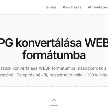
Tárolás
Konvertálás
Átméretezés
PG konvertálása WE
formátumba
 fájlok konvertálása WEBP formátumba másodpercek ala
szőből. Telepítés nélkül, regisztráció nélkül. 100% ing