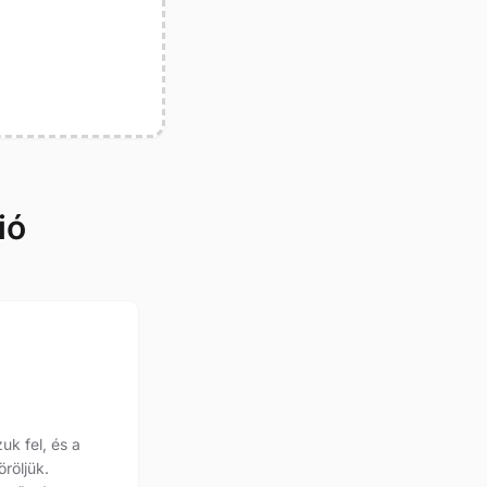
ió
uk fel, és a
öröljük.