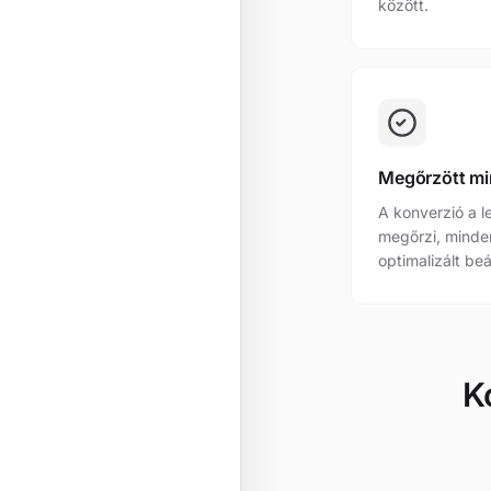
között.
Megőrzött m
A konverzió a l
megőrzi, minde
optimalizált beá
K