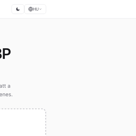
HU
BP
tt a
yenes.