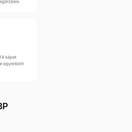
egőrzésre.
 24 képet
 le egyenként
BP