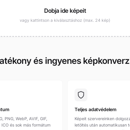
Dobja ide képeit
vagy kattintson a kiválasztáshoz (max. 24 kép)
atékony és ingyenes képkonverz
átum
Teljes adatvédelem
G, PNG, WebP, AVIF, GIF,
Képeit szervereinken dolgozz
, ICO és sok más formátum
letöltés után automatikusan t