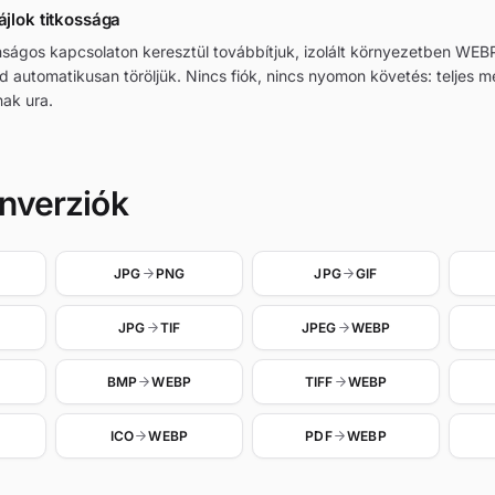
ájlok titkossága
tonságos kapcsolaton keresztül továbbítjuk, izolált környezetben W
jd automatikusan töröljük. Nincs fiók, nincs nyomon követés: teljes 
ak ura.
nverziók
JPG
PNG
JPG
GIF
JPG
TIF
JPEG
WEBP
BMP
WEBP
TIFF
WEBP
ICO
WEBP
PDF
WEBP