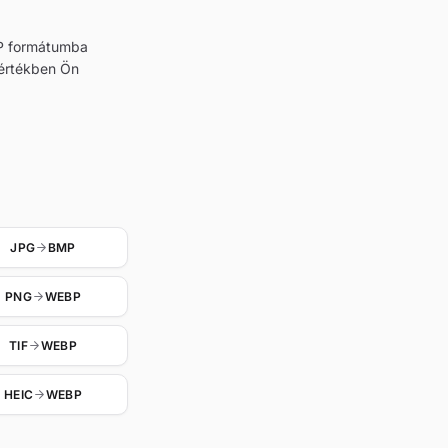
EBP formátumba
mértékben Ön
JPG
BMP
PNG
WEBP
TIF
WEBP
HEIC
WEBP