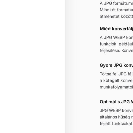
A JPG formátumr
Mindkét formátu
átmenetet közöt
Miért konvert
A JPG WEBP konve
funkciók, példáu
teljesítése. Konv
Gyors JPG kon
Töltse fel JPG fá
a kötegelt konver
munkafolyamato
Optimális JPG
JPG WEBP konverz
általános hűség 
fejlett funkciókat