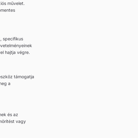
iós művelet.
őmentes
, specifikus
követelményeinek
el hajtja végre.
z eszköz támogatja
 meg a
nek és az
örítést vagy