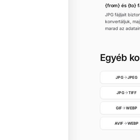
{from} és {to} f
JPG fájljait biz
konvertáljuk, ma
marad az adatain
Egyéb ko
JPG
JPEG
JPG
TIFF
GIF
WEBP
AVIF
WEBP