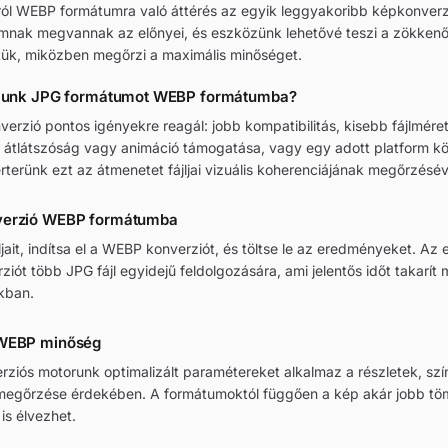
ól WEBP formátumra való áttérés az egyik leggyakoribb képkonverz
mnak megvannak az előnyei, és eszközünk lehetővé teszi a zökken
tük, miközben megőrzi a maximális minőséget.
áljunk JPG formátumot WEBP formátumba?
rzió pontos igényekre reagál: jobb kompatibilitás, kisebb fájlméret
l átlátszóság vagy animáció támogatása, vagy egy adott platform 
erterünk ezt az átmenetet fájljai vizuális koherenciájának megőrzésév
verzió WEBP formátumba
jljait, indítsa el a WEBP konverziót, és töltse le az eredményeket. A
ziót több JPG fájl egyidejű feldolgozására, ami jelentős időt takarít
kban.
 WEBP minőség
iós motorunk optimalizált paramétereket alkalmaz a részletek, szí
megőrzése érdekében. A formátumoktól függően a kép akár jobb töm
 is élvezhet.