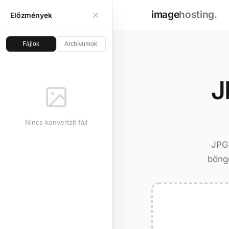
image
hosting
.
Előzmények
Fájlok
Archívumok
J
Nincs konvertált fájl
JPG
böngé