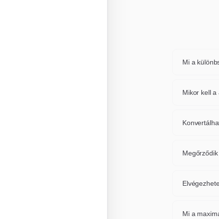
Mi a különb
A JPG és W
valamint az
Mikor kell 
lehetővé te
Konvertálja
tulajdonság
Konvertálha
vagy platfo
Igen, eszkö
mindegyike
Megőrződik
vagy ismét
Alapértelm
konverzió m
Elvégezhete
védett.
Feltétlenü
válassza ki
Mi a maximá