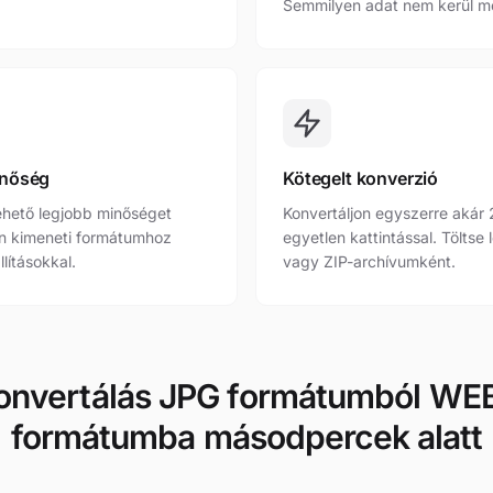
Semmilyen adat nem kerül m
inőség
Kötegelt konverzió
ehető legjobb minőséget
Konvertáljon egyszerre akár
n kimeneti formátumhoz
egyetlen kattintással. Töltse
llításokkal.
vagy ZIP-archívumként.
onvertálás JPG formátumból WE
formátumba másodpercek alatt