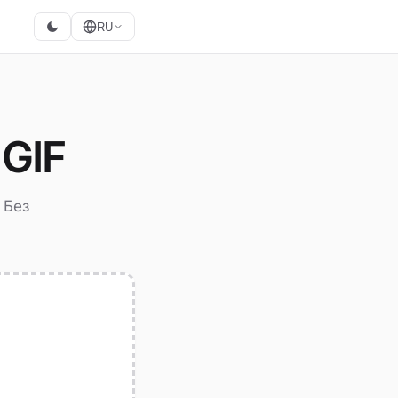
RU
GIF
 Без