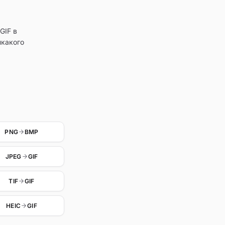
GIF в
икакого
PNG
BMP
JPEG
GIF
TIF
GIF
HEIC
GIF