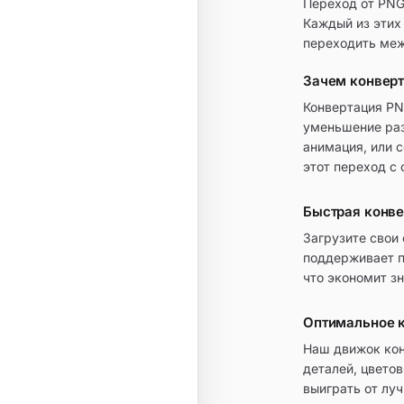
Переход от PNG
Каждый из этих
переходить меж
Зачем конверт
Конвертация PN
уменьшение раз
анимация, или 
этот переход с
Быстрая конве
Загрузите свои
поддерживает п
что экономит з
Оптимальное к
Наш движок кон
деталей, цвето
выиграть от лу