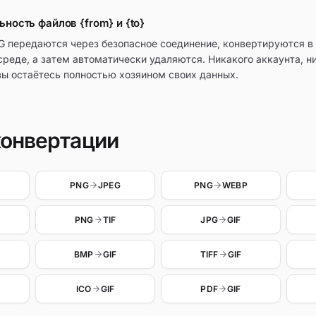
ность файлов {from} и {to}
 передаются через безопасное соединение, конвертируются в 
среде, а затем автоматически удаляются. Никакого аккаунта, н
вы остаётесь полностью хозяином своих данных.
конвертации
PNG
JPEG
PNG
WEBP
PNG
TIF
JPG
GIF
BMP
GIF
TIFF
GIF
ICO
GIF
PDF
GIF