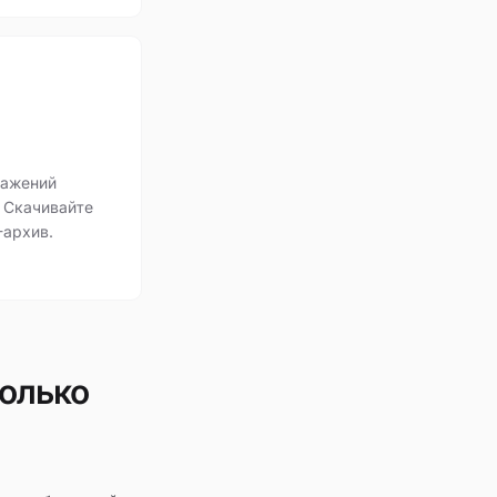
ражений
 Скачивайте
-архив.
колько