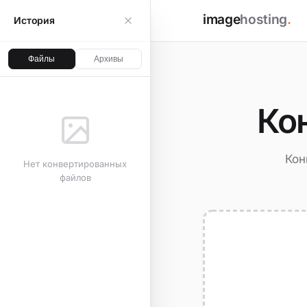
image
hosting
.
История
Файлы
Архивы
Ко
Кон
Нет конвертированных
файлов