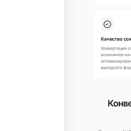
Качество со
Конвертация с
возможное кач
оптимизирова
выходного фор
Конве