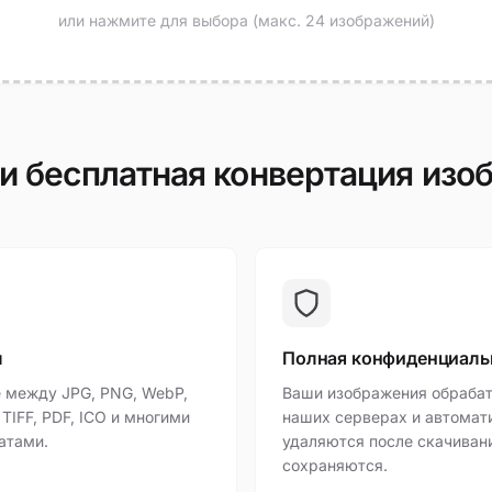
или нажмите для выбора (макс. 24 изображений)
и бесплатная конвертация изо
ы
Полная конфиденциаль
 между JPG, PNG, WebP,
Ваши изображения обраба
, TIFF, PDF, ICO и многими
наших серверах и автомат
атами.
удаляются после скачиван
сохраняются.