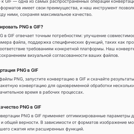
 к GIF — одна из самых распространённых операций конвертац
 форматов имеет свои преимущества, и наш инструмент позвол
ду ними, сохраняя максимальное качество.
ировать PNG в GIF?
G в GIF отвечает точным потребностям: улучшение совместимос
мера файла, поддержка специфических функций, таких как про
соответствие требованиям конкретной платформы. Наш конверт
 сохранением визуальной согласованности ваших файлов.
ртация PNG в GIF
 файлы PNG, запустите конвертацию в GIF и скачайте результат
акетную конвертацию для одновременной обработки нескольки
начительное время в рабочих процессах.
ачество PNG в GIF
вертации PNG в GIF применяет оптимизированные параметры д
в и общей верности. В зависимости от форматов изображение м
чшего сжатия или расширенных функций.