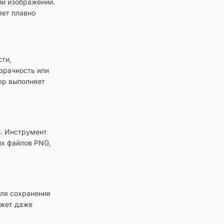
ии изображений.
яет плавно
ти,
зрачность или
ер выполняет
ы. Инструмент
х файлов PNG,
ля сохранения
ожет даже