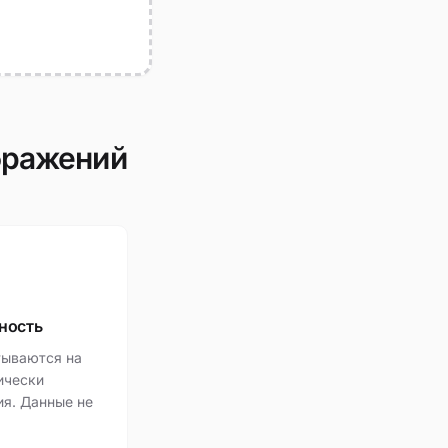
бражений
ность
тываются на
ически
ия. Данные не