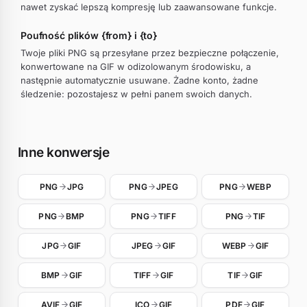
nawet zyskać lepszą kompresję lub zaawansowane funkcje.
Poufność plików {from} i {to}
Twoje pliki PNG są przesyłane przez bezpieczne połączenie,
konwertowane na GIF w odizolowanym środowisku, a
następnie automatycznie usuwane. Żadne konto, żadne
śledzenie: pozostajesz w pełni panem swoich danych.
Inne konwersje
PNG
JPG
PNG
JPEG
PNG
WEBP
PNG
BMP
PNG
TIFF
PNG
TIF
JPG
GIF
JPEG
GIF
WEBP
GIF
BMP
GIF
TIFF
GIF
TIF
GIF
AVIF
GIF
ICO
GIF
PDF
GIF