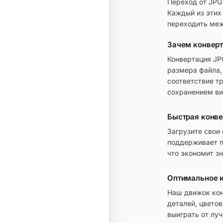
Переход от JPG
Каждый из этих
переходить меж
Зачем конверт
Конвертация JP
размера файла,
соответствие т
сохранением ви
Быстрая конве
Загрузите свои
поддерживает п
что экономит з
Оптимальное к
Наш движок кон
деталей, цвето
выиграть от лу