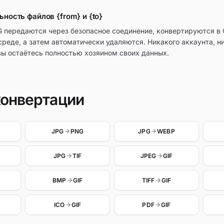
ность файлов {from} и {to}
 передаются через безопасное соединение, конвертируются в 
среде, а затем автоматически удаляются. Никакого аккаунта, н
вы остаётесь полностью хозяином своих данных.
конвертации
JPG
PNG
JPG
WEBP
JPG
TIF
JPEG
GIF
BMP
GIF
TIFF
GIF
ICO
GIF
PDF
GIF