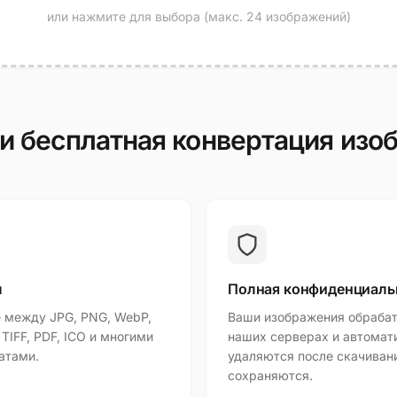
или нажмите для выбора (макс. 24 изображений)
и бесплатная конвертация изо
ы
Полная конфиденциаль
 между JPG, PNG, WebP,
Ваши изображения обраба
, TIFF, PDF, ICO и многими
наших серверах и автомат
атами.
удаляются после скачиван
сохраняются.