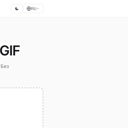
RU
GIF
 Без