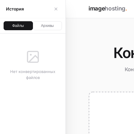
image
hosting
.
История
Файлы
Архивы
Ко
Кон
Нет конвертированных
файлов