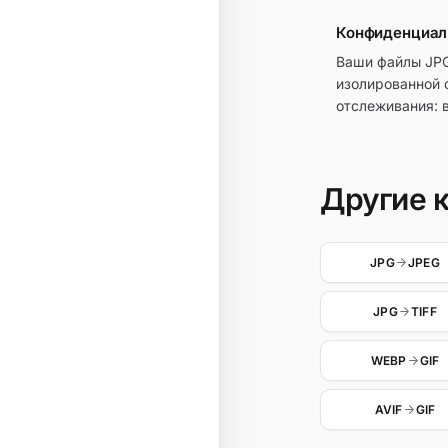
Конфиденциаль
Ваши файлы JPG
изолированной 
отслеживания: 
Другие 
JPG
JPEG
JPG
TIFF
WEBP
GIF
AVIF
GIF