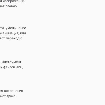
и изображений.
яет плавно
сти, уменьшение
и анимация, или
тот переход с
ы. Инструмент
х файлов JPG,
ля сохранения
ожет даже