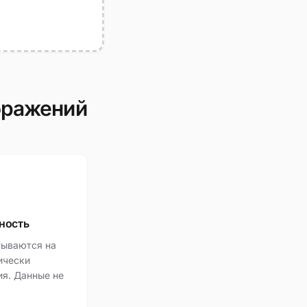
бражений
ность
тываются на
ически
ия. Данные не