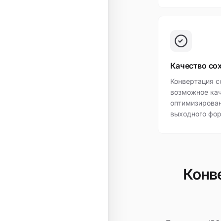
Качество со
Конвертация с
возможное кач
оптимизирова
выходного фор
Конве