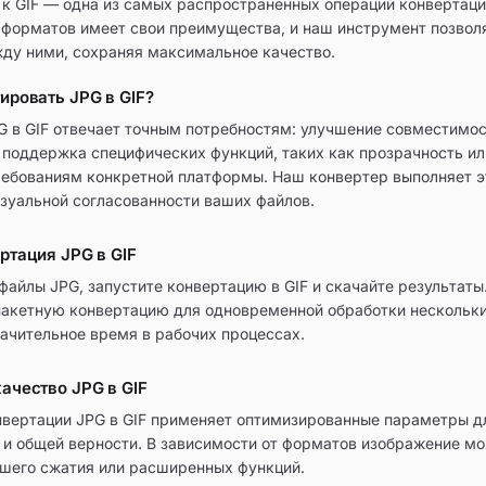
 к GIF — одна из самых распространённых операций конвертаци
 форматов имеет свои преимущества, и наш инструмент позвол
ду ними, сохраняя максимальное качество.
ировать JPG в GIF?
G в GIF отвечает точным потребностям: улучшение совместимо
 поддержка специфических функций, таких как прозрачность ил
ребованиям конкретной платформы. Наш конвертер выполняет э
зуальной согласованности ваших файлов.
ртация JPG в GIF
 файлы JPG, запустите конвертацию в GIF и скачайте результат
акетную конвертацию для одновременной обработки нескольки
начительное время в рабочих процессах.
ачество JPG в GIF
вертации JPG в GIF применяет оптимизированные параметры д
в и общей верности. В зависимости от форматов изображение м
чшего сжатия или расширенных функций.