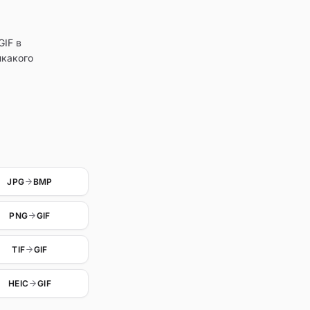
GIF в
икакого
JPG
BMP
PNG
GIF
TIF
GIF
HEIC
GIF