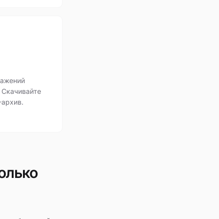
ражений
 Скачивайте
-архив.
колько