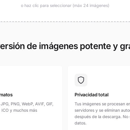
o haz clic para seleccionar (máx 24 imágenes)
ersión de imágenes potente y gra
rmatos
Privacidad total
 JPG, PNG, WebP, AVIF, GIF,
Tus imágenes se procesan en
, ICO y muchos más
servidores y se eliminan au
después de la descarga. No 
datos.