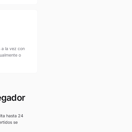
 a la vez con
dualmente o
vegador
lta hasta 24
rtidos se