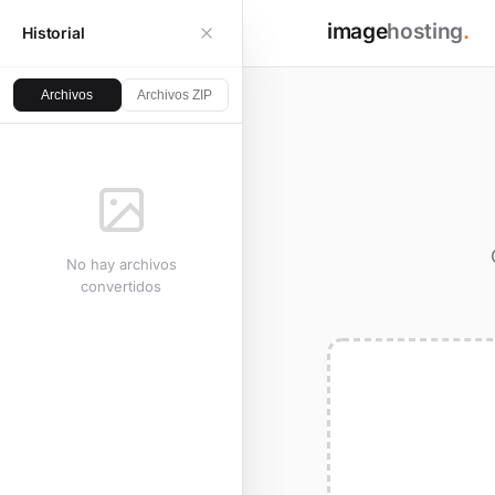
image
hosting
.
Historial
Archivos
Archivos ZIP
No hay archivos
convertidos