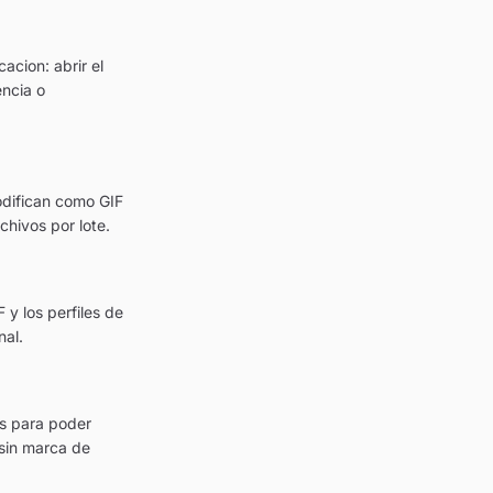
acion: abrir el
encia o
odifican como GIF
hivos por lote.
 y los perfiles de
nal.
es para poder
 sin marca de