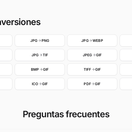
nversiones
JPG
PNG
JPG
WEBP
JPG
TIF
JPEG
GIF
BMP
GIF
TIFF
GIF
ICO
GIF
PDF
GIF
Preguntas frecuentes