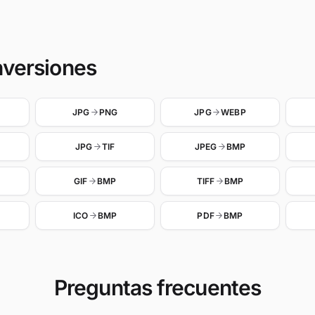
nversiones
JPG
PNG
JPG
WEBP
JPG
TIF
JPEG
BMP
GIF
BMP
TIFF
BMP
ICO
BMP
PDF
BMP
Preguntas frecuentes