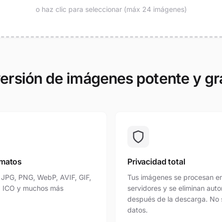
o haz clic para seleccionar (máx 24 imágenes)
ersión de imágenes potente y gra
rmatos
Privacidad total
 JPG, PNG, WebP, AVIF, GIF,
Tus imágenes se procesan en
, ICO y muchos más
servidores y se eliminan au
después de la descarga. No 
datos.