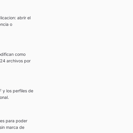
cacion: abrir el
encia o
odifican como
24 archivos por
 y los perfiles de
onal.
res para poder
 sin marca de