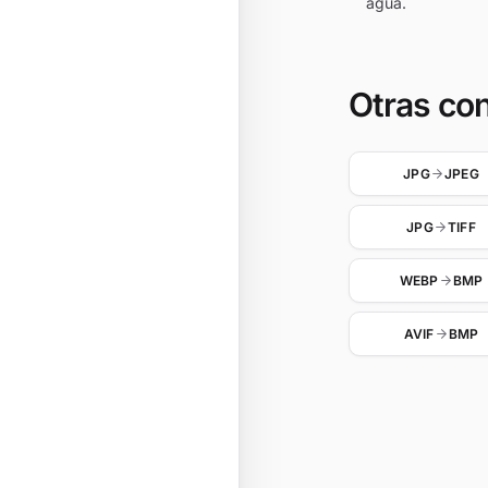
agua.
Otras co
JPG
JPEG
JPG
TIFF
WEBP
BMP
AVIF
BMP