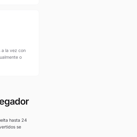
 a la vez con
dualmente o
vegador
elta hasta 24
vertidos se