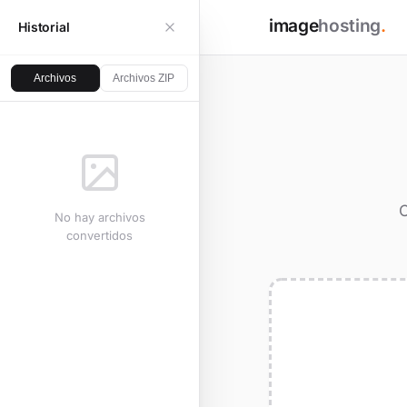
image
hosting
.
Historial
Archivos
Archivos ZIP
C
No hay archivos
convertidos