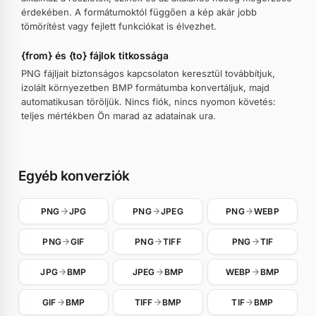
érdekében. A formátumoktól függően a kép akár jobb
tömörítést vagy fejlett funkciókat is élvezhet.
{from} és {to} fájlok titkossága
PNG fájljait biztonságos kapcsolaton keresztül továbbítjuk,
izolált környezetben BMP formátumba konvertáljuk, majd
automatikusan töröljük. Nincs fiók, nincs nyomon követés:
teljes mértékben Ön marad az adatainak ura.
Egyéb konverziók
PNG
JPG
PNG
JPEG
PNG
WEBP
PNG
GIF
PNG
TIFF
PNG
TIF
JPG
BMP
JPEG
BMP
WEBP
BMP
GIF
BMP
TIFF
BMP
TIF
BMP