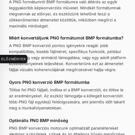
A PNG formátumról BMP formátumra való áttérés az egyik
leggyakoribb képkonverziós művelet. Mindkét formátumnak
megvannak az előnyei, és eszközünk lehetővé teszi a
zökkenőmentes átmenetet közöttük, miközben megőrzi a
maximális minőséget.
Miért konvertáljunk PNG formátumot BMP formátumba?
A PNG BMP konverzió pontos igényekre reagál: jobb
kompatibilitás, kisebb fájlméret, specifikus funkciók, például
átlátszóság vagy animáció támogatása, vagy egy adott platform
ELŐZMÉNYEK
követelményeinek teljesítése. Konverterünk ezt az átmenetet
fájljai vizuális koherenciájának megőrzésével hajtja végre.
Gyors PNG konverzió BMP formátumba
Töltse fel PNG fájljait, indítsa el a BMP konverziót, és töltse le
az eredményeket. Az eszköz támogatja a kötegelt konverziót
több PNG fájl egyidejű feldolgozására, ami jelentős időt takarít
meg a munkafolyamatokban.
Optimális PNG BMP minőség
PNG BMP konverziós motorunk optimalizált paramétereket
alkalmaz a részletek, színek és az általános hűség megőrzése