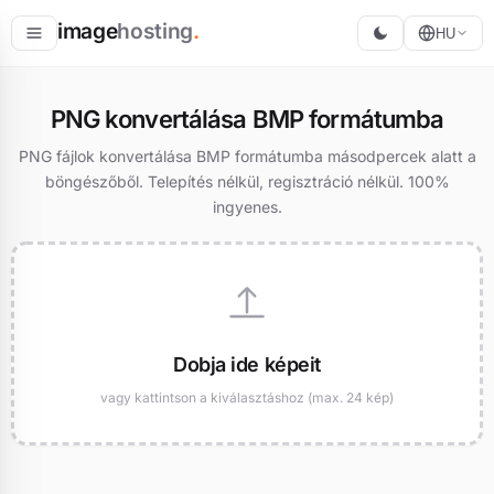
image
hosting
.
HU
Tárolás
PNG konvertálása BMP formátumba
Konvertálás
PNG fájlok konvertálása BMP formátumba másodpercek alatt a
böngészőből. Telepítés nélkül, regisztráció nélkül. 100%
Átméretezés
ingyenes.
Dobja ide képeit
vagy kattintson a kiválasztáshoz (max. 24 kép)