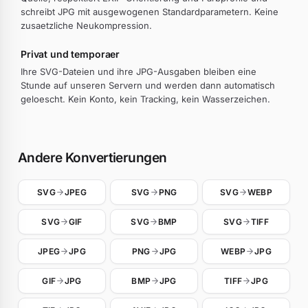
schreibt JPG mit ausgewogenen Standardparametern. Keine
zusaetzliche Neukompression.
Privat und temporaer
Ihre SVG-Dateien und ihre JPG-Ausgaben bleiben eine
Stunde auf unseren Servern und werden dann automatisch
geloescht. Kein Konto, kein Tracking, kein Wasserzeichen.
Andere Konvertierungen
SVG
JPEG
SVG
PNG
SVG
WEBP
SVG
GIF
SVG
BMP
SVG
TIFF
JPEG
JPG
PNG
JPG
WEBP
JPG
GIF
JPG
BMP
JPG
TIFF
JPG