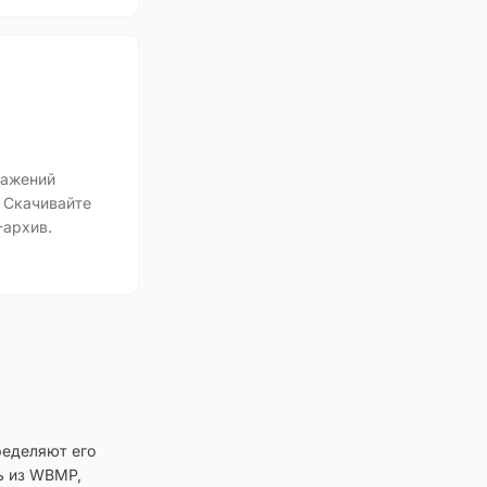
ражений
 Скачивайте
-архив.
ределяют его
ь из WBMP,