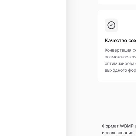
Качество со
Конвертация с
возможное кач
оптимизирова
выходного фор
Формат WBMP им
использование.