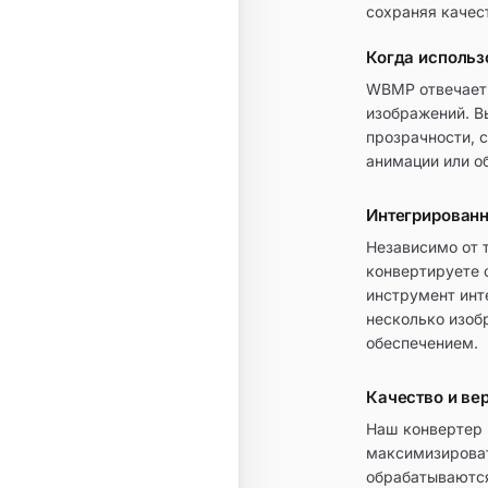
сохраняя качес
Когда исполь
WBMP отвечает 
изображений. В
прозрачности, 
анимации или о
Интегрирован
Независимо от 
конвертируете 
инструмент инт
несколько изоб
обеспечением.
Качество и в
Наш конвертер 
максимизироват
обрабатываются