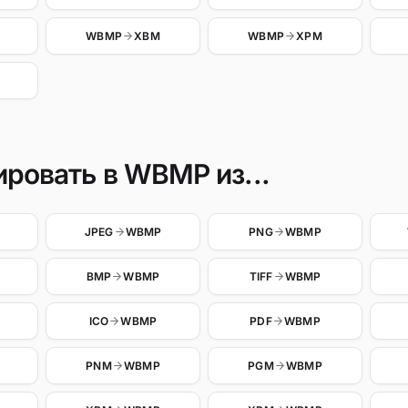
WBMP
XBM
WBMP
XPM
ровать в WBMP из...
JPEG
WBMP
PNG
WBMP
BMP
WBMP
TIFF
WBMP
ICO
WBMP
PDF
WBMP
PNM
WBMP
PGM
WBMP