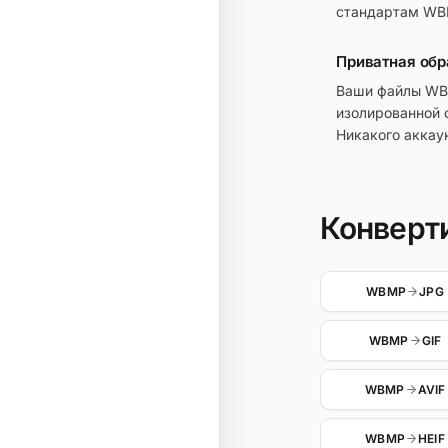
стандартам WB
Приватная обр
Ваши файлы WB
изолированной 
Никакого аккау
Конверт
WBMP
JPG
WBMP
GIF
WBMP
AVIF
WBMP
HEIF