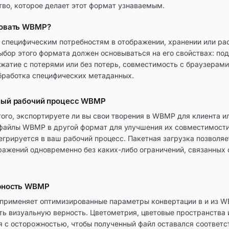
тво, которое делает этот формат узнаваемым.
зовать WBMP?
специфическим потребностям в отображении, хранении или ра
ыбор этого формата должен основываться на его свойствах: по
сжатие с потерями или без потерь, совместимость с браузерам
бработка специфических метаданных.
ный рабочий процесс WBMP
того, экспортируете ли вы свои творения в WBMP для клиента и
файлы WBMP в другой формат для улучшения их совместимости
егрируется в ваш рабочий процесс. Пакетная загрузка позволя
ражений одновременно без каких-либо ограничений, связанных
ерность WBMP
применяет оптимизированные параметры конвертации в и из W
ь визуальную верность. Цветометрия, цветовые пространства
 с осторожностью, чтобы полученный файл оставался соответ