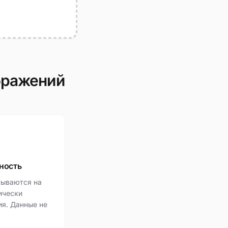
бражений
ность
тываются на
ически
ия. Данные не