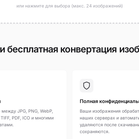
или нажмите для выбора (макс. 24 изображений)
и бесплатная конвертация изо
ы
Полная конфиденциаль
 между JPG, PNG, WebP,
Ваши изображения обраба
, TIFF, PDF, ICO и многими
наших серверах и автомат
атами.
удаляются после скачиван
сохраняются.