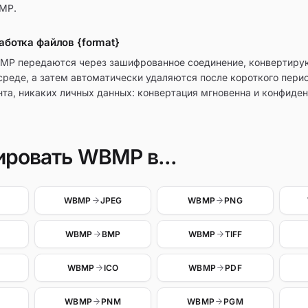
MP.
аботка файлов {format}
MP передаются через зашифрованное соединение, конвертиру
среде, а затем автоматически удаляются после короткого пери
нта, никаких личных данных: конвертация мгновенна и конфиден
ировать WBMP в...
WBMP
JPEG
WBMP
PNG
WBMP
BMP
WBMP
TIFF
WBMP
ICO
WBMP
PDF
WBMP
PNM
WBMP
PGM