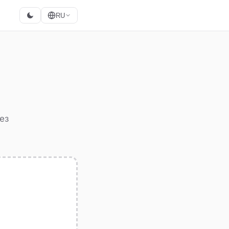
RU
ез