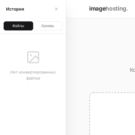
image
hosting
.
История
Файлы
Архивы
К
Нет конвертированных
файлов