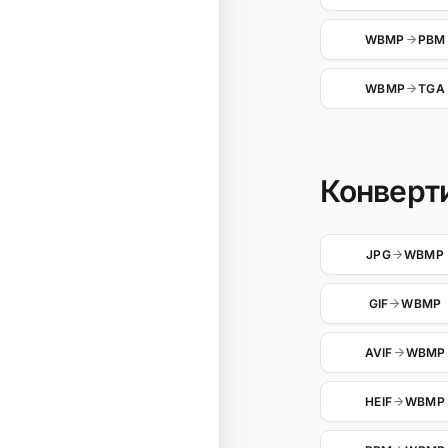
WBMP
PBM
WBMP
TGA
Конверти
JPG
WBMP
GIF
WBMP
AVIF
WBMP
HEIF
WBMP