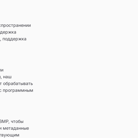
спространении
ддержка
и, поддержка
ли
, наш
ет обрабатывать
 с программным
BMP, чтобы
 и метаданные
ствующим