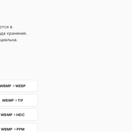
ются в
ода хранения.
циальна.
WBMP
WEBP
WBMP
TIF
WBMP
HEIC
WBMP
PPM