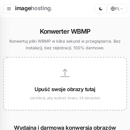
image
hosting
.
PL
Hostuj
Konwerter WBMP
Konwertuj
Konwertuj pliki WBMP w kilka sekund w przeglądarce. Bez
instalacji, bez rejestracji. 100% darmowe.
Zmień rozmiar
Upuść swoje obrazy tutaj
lub kliknij, aby wybrać (maks. 24 obrazów)
Wydajna i darmowa konwersja obrazów