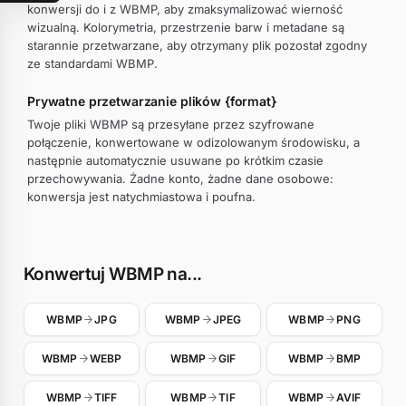
konwersji do i z WBMP, aby zmaksymalizować wierność
wizualną. Kolorymetria, przestrzenie barw i metadane są
starannie przetwarzane, aby otrzymany plik pozostał zgodny
ze standardami WBMP.
Prywatne przetwarzanie plików {format}
Twoje pliki WBMP są przesyłane przez szyfrowane
połączenie, konwertowane w odizolowanym środowisku, a
następnie automatycznie usuwane po krótkim czasie
przechowywania. Żadne konto, żadne dane osobowe:
konwersja jest natychmiastowa i poufna.
Konwertuj WBMP na...
WBMP
JPG
WBMP
JPEG
WBMP
PNG
WBMP
WEBP
WBMP
GIF
WBMP
BMP
WBMP
TIFF
WBMP
TIF
WBMP
AVIF