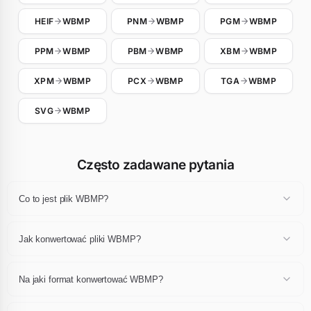
HEIF
WBMP
PNM
WBMP
PGM
WBMP
PPM
WBMP
PBM
WBMP
XBM
WBMP
XPM
WBMP
PCX
WBMP
TGA
WBMP
SVG
WBMP
Często zadawane pytania
Co to jest plik WBMP?
Plik WBMP to obraz używający specyfikacji kodowania WBMP.
Każdy format ma swoje mocne strony w zakresie kompresji,
Jak konwertować pliki WBMP?
jakości, przezroczystości lub animacji, i pasuje do określonych
zastosowań w projektowaniu stron internetowych, fotografii, grafice
Prześlij swoje pliki WBMP (do 24 jednocześnie), wybierz pożądany
lub druku.
format wyjściowy i uruchom konwersję. Otrzymasz swoje
Na jaki format konwertować WBMP?
przekonwertowane obrazy gotowe do pobrania w kilka sekund, bez
instalacji lub rejestracji.
To zależy od zamierzonego zastosowania. Dla sieci WebP lub AVIF