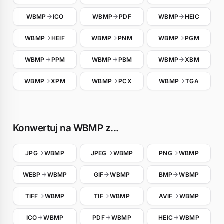
WBMP
ICO
WBMP
PDF
WBMP
HEIC
WBMP
HEIF
WBMP
PNM
WBMP
PGM
WBMP
PPM
WBMP
PBM
WBMP
XBM
WBMP
XPM
WBMP
PCX
WBMP
TGA
Konwertuj na WBMP z...
JPG
WBMP
JPEG
WBMP
PNG
WBMP
WEBP
WBMP
GIF
WBMP
BMP
WBMP
TIFF
WBMP
TIF
WBMP
AVIF
WBMP
ICO
WBMP
PDF
WBMP
HEIC
WBMP