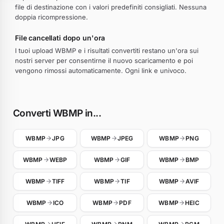
file di destinazione con i valori predefiniti consigliati. Nessuna
doppia ricompressione.
File cancellati dopo un'ora
I tuoi upload WBMP e i risultati convertiti restano un'ora sui
nostri server per consentirne il nuovo scaricamento e poi
vengono rimossi automaticamente. Ogni link e univoco.
Converti WBMP in...
WBMP
JPG
WBMP
JPEG
WBMP
PNG
WBMP
WEBP
WBMP
GIF
WBMP
BMP
WBMP
TIFF
WBMP
TIF
WBMP
AVIF
WBMP
ICO
WBMP
PDF
WBMP
HEIC