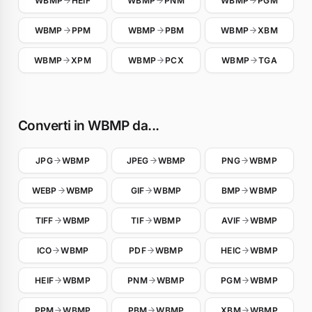
WBMP
HEIF
WBMP
PNM
WBMP
PGM
WBMP
PPM
WBMP
PBM
WBMP
XBM
WBMP
XPM
WBMP
PCX
WBMP
TGA
Converti in WBMP da...
JPG
WBMP
JPEG
WBMP
PNG
WBMP
WEBP
WBMP
GIF
WBMP
BMP
WBMP
TIFF
WBMP
TIF
WBMP
AVIF
WBMP
ICO
WBMP
PDF
WBMP
HEIC
WBMP
HEIF
WBMP
PNM
WBMP
PGM
WBMP
PPM
WBMP
PBM
WBMP
XBM
WBMP