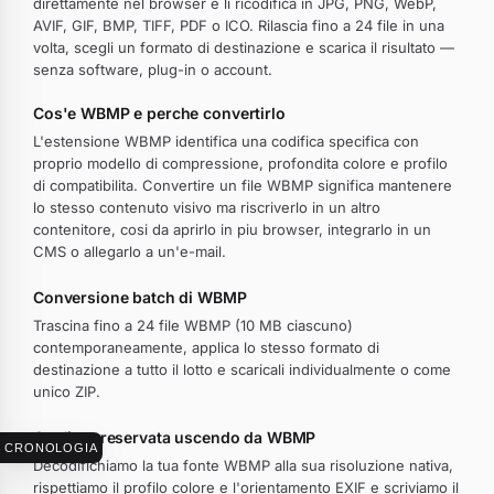
direttamente nel browser e li ricodifica in JPG, PNG, WebP,
AVIF, GIF, BMP, TIFF, PDF o ICO. Rilascia fino a 24 file in una
volta, scegli un formato di destinazione e scarica il risultato —
senza software, plug-in o account.
Cos'e WBMP e perche convertirlo
L'estensione WBMP identifica una codifica specifica con
proprio modello di compressione, profondita colore e profilo
di compatibilita. Convertire un file WBMP significa mantenere
lo stesso contenuto visivo ma riscriverlo in un altro
contenitore, cosi da aprirlo in piu browser, integrarlo in un
CMS o allegarlo a un'e-mail.
Conversione batch di WBMP
Trascina fino a 24 file WBMP (10 MB ciascuno)
contemporaneamente, applica lo stesso formato di
destinazione a tutto il lotto e scaricali individualmente o come
unico ZIP.
Qualita preservata uscendo da WBMP
CRONOLOGIA
Decodifichiamo la tua fonte WBMP alla sua risoluzione nativa,
rispettiamo il profilo colore e l'orientamento EXIF e scriviamo il