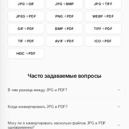
JPG
GIF
JPG
BMP
JPG
TIFF
JPEG
PDF
PNG
PDF
WEBP
PDF
GIF
PDF
BMP
PDF
TIFF
PDF
TIF
PDF
AVIF
PDF
ICO
PDF
HEIC
PDF
Часто задаваемые вопросы
В чем разница между JPG и PDF?
Форматы JPG и PDF различаются способом кодирования,
сжатия и свойствами, такими как прозрачность или анимация.
Когда конвертировать JPG в PDF?
Конвертация позволяет пользоваться специфическими
преимуществами PDF, начиная с существующих файлов JPG.
Конвертируйте свои файлы JPG в PDF, когда ваше
использование требует свойств последнего: лучшее сжатие,
Могу ли я конвертировать несколько файлов JPG в PDF
поддержка прозрачности, совместимость с конкретным
одновременно?