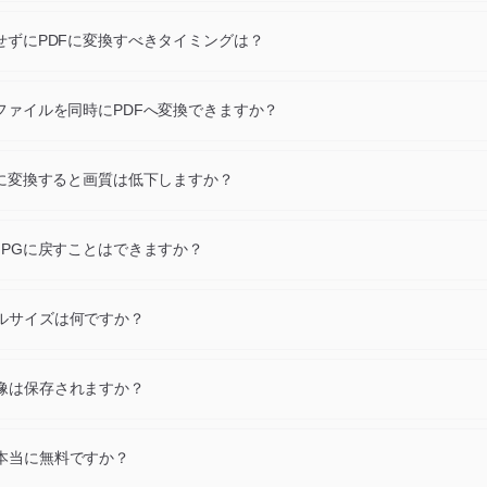
自の圧縮方式・色深度・機能（透明度、アニメーション、メタデータ）
PGをPDFに変換すると、同じ視覚的コンテンツを保ちつつ、目的に合っ
持せずにPDFに変換すべきタイミングは？
られます。
応を広げたい、ファイルを軽くしたい、アニメーションや透明度が必要
ムが指定する形式が必要、といった場合はPDFに変換してください。元
Gファイルを同時にPDFへ変換できますか？
らJPGのままにしましょう。
に最大24個のJPGファイルをドロップし、1回の操作ですべてPDFに書
ロードもZIP一括ダウンロードも可能です。
DFに変換すると画質は低下しますか？
ァイルをフル解像度でデコードし、推奨デフォルト設定でPDFを書き込み
なく、通常の表示サイズでは元画像とほぼ同じ見た目です。
JPGに戻すことはできますか？
換専用ページがあります。ただし変換ごとに新しいエンコーダーでピク
ため、忠実度が重要な場合は往復変換を繰り返さないでください。
ルサイズは何ですか？
は最大10 MBです。最大24枚の画像を同時に変換できます。
像は保存されますか？
ァイルはダウンロード後すぐに自動削除され、最大でも1時間後に削除
本当に無料ですか？