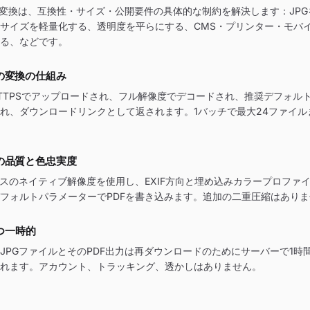
への変換は、互換性・サイズ・公開要件の具体的な制約を解決します：JP
サイズを軽量化する、透明度を平らにする、CMS・プリンター・モバ
る、などです。
への変換の仕組み
HTTPSでアップロードされ、フル解像度でデコードされ、推奨デフォルト
れ、ダウンロードリンクとして返されます。1バッチで最大24ファイル
への品質と色忠実度
ースのネイティブ解像度を使用し、EXIF方向と埋め込みカラープロファ
フォルトパラメーターでPDFを書き込みます。追加の二重圧縮はあり
つ一時的
JPGファイルとそのPDF出力は再ダウンロードのためにサーバーで1時
れます。アカウント、トラッキング、透かしはありません。