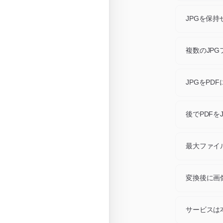
各形式は独
います。J
JPGを保
に書き換え
ブラウザ対
ットフォー
複数のJP
っているな
はい。一度
個別ダウン
JPGをP
各JPGフ
の再圧縮は
後でPDFを
はい、逆変
換えられる
最大ファイ
各ファイル
変換後に画
いいえ。フ
サービスは