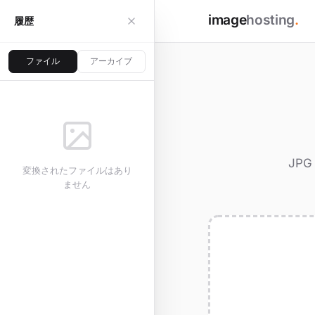
image
hosting
.
履歴
ファイル
アーカイブ
JP
変換されたファイルはあり
ません