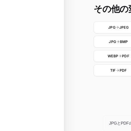
その他の
JPG
JPEG
JPG
BMP
WEBP
PDF
TIF
PDF
JPGとPD