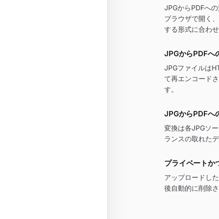
JPGからPDF
ブラウザで開く、
する形式に合わせ
JPGからPDF
JPGファイルは
て再エンコードさ
す。
JPGからPDF
変換は各JPGソ
ランスの取れたデ
プライベートか
アップロードした
後自動的に削除さ