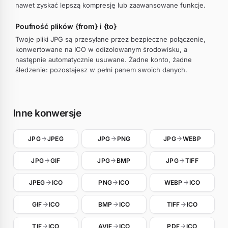
nawet zyskać lepszą kompresję lub zaawansowane funkcje.
Poufność plików {from} i {to}
Twoje pliki JPG są przesyłane przez bezpieczne połączenie,
konwertowane na ICO w odizolowanym środowisku, a
następnie automatycznie usuwane. Żadne konto, żadne
śledzenie: pozostajesz w pełni panem swoich danych.
Inne konwersje
JPG
JPEG
JPG
PNG
JPG
WEBP
JPG
GIF
JPG
BMP
JPG
TIFF
JPEG
ICO
PNG
ICO
WEBP
ICO
GIF
ICO
BMP
ICO
TIFF
ICO
TIF
ICO
AVIF
ICO
PDF
ICO