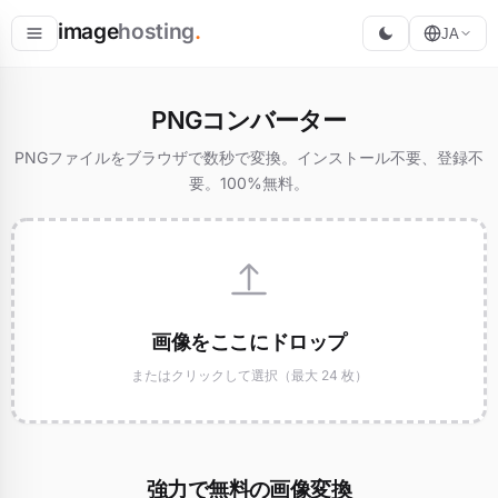
image
hosting
.
JA
ホスト
PNGコンバーター
変換
PNGファイルをブラウザで数秒で変換。インストール不要、登録不
要。100%無料。
リサイズ
画像をここにドロップ
またはクリックして選択（最大 24 枚）
強力で無料の画像変換