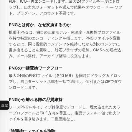
PDF、ICOへ再エンコードします。最大24ファイルを一度にドロ
ップし、出力先フォーマットを選んで結果をダウンロード — ソフ
ト、プラグイン、アカウント不要です。
PNGとは何か、なぜ変換するのか
拡張子PNGは、独自の圧縮モデル・色深度・互換性プロファイル
を持つ特定のエンコーディングを指します。PNGファイルを変換
するとは、同じ視覚的コンテンツを維持しながら別のコンテナに
書き換えることを意味し、対応ブラウザの増加、CMSへの埋め込
み、メール添付、アーカイブ整理に役立ちます。
PNGの一括変換ワークフロー
最大24個のPNGファイル（各10 MB）を同時にドラッグ＆ドロッ
プし、同じターゲット形式を一括で適用し、個別またはZIPでダウ
ンロードします。
PNGから離れる際の品質維持
履歴
ソースPNGをネイティブ解像度でデコードし、埋め込まれたカラ
ープロファイルとEXIF方向を尊重し、推奨デフォルト値で出力フ
ァイルを書き込みます。二重圧縮なし。
1時間後にファイルを削除