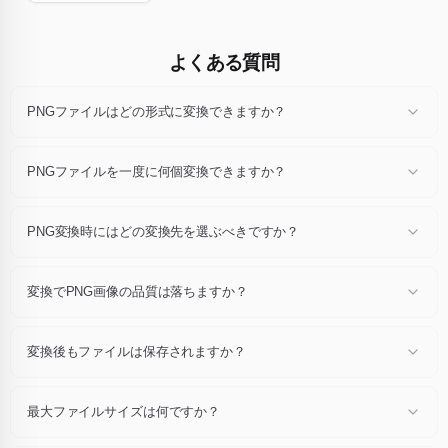
よくある質問
PNGファイルはどの形式に変換できますか？
どのPNGファイルもJPG、JPEG、PNG、WebP、GIF、AVIF、BMP、
TIFF、PDF、ICOに変換できます。ファイルをドロップ後、ドロップダ
PNGファイルを一度に何個変換できますか？
ウンで変換先拡張子を選び「変換」をクリックしてください。
1セッションあたり最大24個のPNGファイル（各10 MB以内）を変換で
き、一括でZIPアーカイブとしてダウンロードできます。
PNG変換時にはどの変換先を選ぶべきですか？
Web公開にはWebPまたはAVIF、汎用互換にはJPGまたはPNG、印刷に
はPDFまたはTIFF、ファビコンにはICOを選択してください。迷ったら
変換でPNG画像の品質は落ちますか？
JPGとPNGが最も安全です。
変換はネイティブ解像度で推奨デフォルト値を使って行われます。目視
可能なアーティファクトは非常に稀で、通常の表示サイズでは元画像と
変換後もファイルは保存されますか？
ほぼ区別できません。
いいえ。PNGファイルと変換コピーはアップロードから1時間後に自動
削除されます。アカウントは不要で、データ共有もありません。
最大ファイルサイズは何ですか？
各ファイルは最大10 MBです。最大24枚の画像を同時に変換できます。