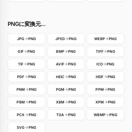
PNGに変換元...
JPG
PNG
JPEG
PNG
WEBP
PNG
GIF
PNG
BMP
PNG
TIFF
PNG
TIF
PNG
AVIF
PNG
ICO
PNG
PDF
PNG
HEIC
PNG
HEIF
PNG
PNM
PNG
PGM
PNG
PPM
PNG
PBM
PNG
XBM
PNG
XPM
PNG
PCX
PNG
TGA
PNG
WBMP
PNG
SVG
PNG