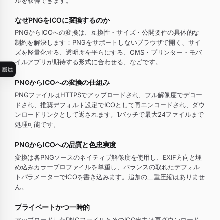
ルを取得できます。
なぜPNGをICOに変換するのか
PNGからICOへの変換は、互換性・サイズ・公開要件の具体的な
制約を解決します：PNGをサポートしないブラウザで開く、サイ
ズを軽量化する、透明度を平らにする、CMS・プリンター・モバ
イルアプリが期待する形式に合わせる、などです。
履歴
PNGからICOへの変換の仕組み
PNGファイルはHTTPSでアップロードされ、フル解像度でデコー
ドされ、推奨デフォルト設定でICOとして再エンコードされ、ダウ
ンロードリンクとして返されます。1バッチで最大24ファイルまで
処理可能です。
PNGからICOへの品質と色忠実度
変換は各PNGソースのネイティブ解像度を使用し、EXIF方向と埋
め込みカラープロファイルを尊重し、バランスの取れたデフォル
トパラメーターでICOを書き込みます。追加の二重圧縮はありませ
ん。
プライベートかつ一時的
アップロードしたPNGファイルとそのICO出力は再ダウンロード