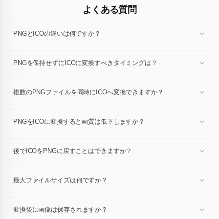
よくある質問
PNGとICOの違いは何ですか？
各形式は独自の圧縮方式・色深度・機能（透明度、アニメーション、メ
タデータ）を定義しています。PNGをICOに変換すると、同じ視覚的コ
PNGを保持せずにICOに変換すべきタイミングは？
ンテンツを保ちつつ、目的に合ったコンテナに書き換えられます。
ブラウザ対応を広げたい、ファイルを軽くしたい、アニメーションや透
明度が必要、公開プラットフォームが指定する形式が必要、といった場
複数のPNGファイルを同時にICOへ変換できますか？
合はICOに変換してください。元が用途に合っているならPNGのままに
しましょう。
はい。一度に最大24個のPNGファイルをドロップし、1回の操作ですべ
てICOに書き出せます。個別ダウンロードもZIP一括ダウンロードも可
PNGをICOに変換すると画質は低下しますか？
能です。
各PNGファイルをフル解像度でデコードし、推奨デフォルト設定でICO
を書き込みます。追加の再圧縮はなく、通常の表示サイズでは元画像と
後でICOをPNGに戻すことはできますか？
ほぼ同じ見た目です。
はい、逆変換専用ページがあります。ただし変換ごとに新しいエンコー
ダーでピクセルが書き換えられるため、忠実度が重要な場合は往復変換
最大ファイルサイズは何ですか？
を繰り返さないでください。
各ファイルは最大10 MBです。最大24枚の画像を同時に変換できます。
変換後に画像は保存されますか？