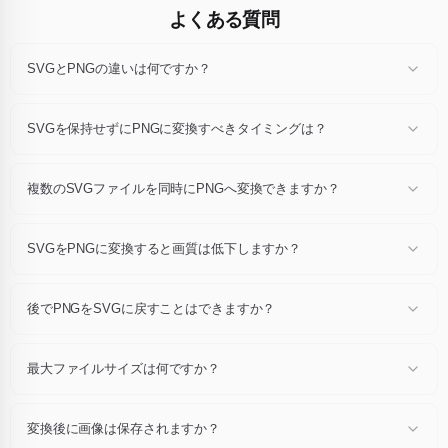
よくある質問
SVGとPNGの違いは何ですか？
各形式は独自の圧縮方式・色深度・機能（透明度、アニメーション、メ
タデータ）を定義しています。SVGをPNGに変換すると、同じ視覚的
SVGを保持せずにPNGに変換すべきタイミングは？
コンテンツを保ちつつ、目的に合ったコンテナに書き換えられます。
ブラウザ対応を広げたい、ファイルを軽くしたい、アニメーションや透
明度が必要、公開プラットフォームが指定する形式が必要、といった場
複数のSVGファイルを同時にPNGへ変換できますか？
合はPNGに変換してください。元が用途に合っているならSVGのまま
にしましょう。
はい。一度に最大24個のSVGファイルをドロップし、1回の操作ですべ
てPNGに書き出せます。個別ダウンロードもZIP一括ダウンロードも可
SVGをPNGに変換すると画質は低下しますか？
能です。
各SVGファイルをフル解像度でデコードし、推奨デフォルト設定で
PNGを書き込みます。追加の再圧縮はなく、通常の表示サイズでは元画
後でPNGをSVGに戻すことはできますか？
像とほぼ同じ見た目です。
はい、逆変換専用ページがあります。ただし変換ごとに新しいエンコー
ダーでピクセルが書き換えられるため、忠実度が重要な場合は往復変換
最大ファイルサイズは何ですか？
を繰り返さないでください。
各ファイルは最大10 MBです。最大24枚の画像を同時に変換できます。
変換後に画像は保存されますか？