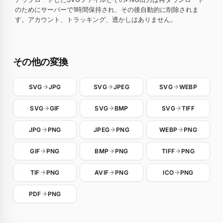
のためにサーバーで1時間保持され、その後自動的に削除されま
す。アカウント、トラッキング、透かしはありません。
その他の変換
SVG
JPG
SVG
JPEG
SVG
WEBP
SVG
GIF
SVG
BMP
SVG
TIFF
JPG
PNG
JPEG
PNG
WEBP
PNG
GIF
PNG
BMP
PNG
TIFF
PNG
TIF
PNG
AVIF
PNG
ICO
PNG
PDF
PNG