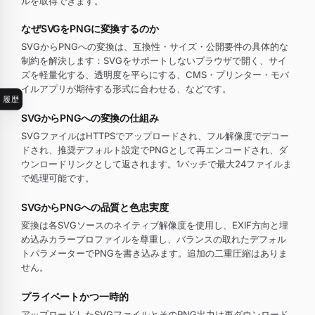
ルを取得できます。
なぜSVGをPNGに変換するのか
SVGからPNGへの変換は、互換性・サイズ・公開要件の具体的な
制約を解決します：SVGをサポートしないブラウザで開く、サイ
ズを軽量化する、透明度を平らにする、CMS・プリンター・モバ
イルアプリが期待する形式に合わせる、などです。
履歴
SVGからPNGへの変換の仕組み
SVGファイルはHTTPSでアップロードされ、フル解像度でデコー
ドされ、推奨デフォルト設定でPNGとして再エンコードされ、ダ
ウンロードリンクとして返されます。1バッチで最大24ファイルま
で処理可能です。
SVGからPNGへの品質と色忠実度
変換は各SVGソースのネイティブ解像度を使用し、EXIF方向と埋
め込みカラープロファイルを尊重し、バランスの取れたデフォル
トパラメーターでPNGを書き込みます。追加の二重圧縮はありま
せん。
プライベートかつ一時的
アップロードしたSVGファイルとそのPNG出力は再ダウンロード