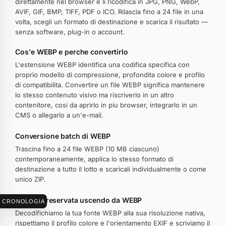
direttamente nel browser e li ricodifica in JPG, PNG, WebP,
AVIF, GIF, BMP, TIFF, PDF o ICO. Rilascia fino a 24 file in una
volta, scegli un formato di destinazione e scarica il risultato —
senza software, plug-in o account.
Cos'e WEBP e perche convertirlo
L'estensione WEBP identifica una codifica specifica con
proprio modello di compressione, profondita colore e profilo
di compatibilita. Convertire un file WEBP significa mantenere
lo stesso contenuto visivo ma riscriverlo in un altro
contenitore, cosi da aprirlo in piu browser, integrarlo in un
CMS o allegarlo a un'e-mail.
Conversione batch di WEBP
Trascina fino a 24 file WEBP (10 MB ciascuno)
contemporaneamente, applica lo stesso formato di
destinazione a tutto il lotto e scaricali individualmente o come
unico ZIP.
Qualita preservata uscendo da WEBP
CRONOLOGIA
Decodifichiamo la tua fonte WEBP alla sua risoluzione nativa,
rispettiamo il profilo colore e l'orientamento EXIF e scriviamo il