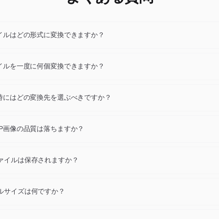
ァイルはどの形式に変換できますか？
ァイルもJPG、JPEG、PNG、WebP、GIF、AVIF、BMP、TIFF、PD
。ファイルをドロップ後、ドロップダウンで変換先拡張子を選び「変換
ァイルを一度に何個変換できますか？
さい。
あたり最大24個のWEBPファイル（各10 MB以内）を変換でき、一括で
ダウンロードできます。
換時にはどの変換先を選ぶべきですか？
はWebPまたはAVIF、汎用互換にはJPGまたはPNG、印刷にはPDFまたは
はICOを選択してください。迷ったらJPGとPNGが最も安全です。
BP画像の品質は落ちますか？
ティブ解像度で推奨デフォルト値を使って行われます。目視可能なアー
稀で、通常の表示サイズでは元画像とほぼ区別できません。
ァイルは保存されますか？
EBPファイルと変換コピーはアップロードから1時間後に自動削除され
で、データ共有もありません。
ルサイズは何ですか？
は最大10 MBです。最大24枚の画像を同時に変換できます。