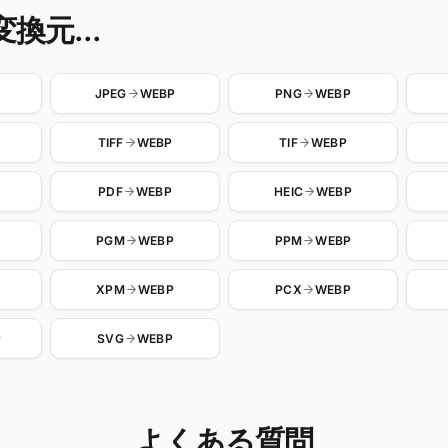
換元...
JPEG
WEBP
PNG
WEBP
TIFF
WEBP
TIF
WEBP
PDF
WEBP
HEIC
WEBP
PGM
WEBP
PPM
WEBP
XPM
WEBP
PCX
WEBP
P
SVG
WEBP
よくある質問