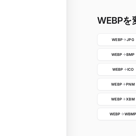
WEBPを変
WEBP
JPG
WEBP
BMP
WEBP
ICO
WEBP
PNM
WEBP
XBM
WEBP
WBM