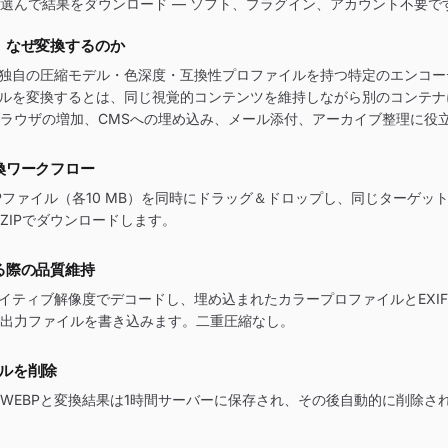
選んで結果をダウンロード — ソフト、プラグイン、アカウント不要で
、なぜ変換するのか
、独自の圧縮モデル・色深度・互換性プロファイルを持つ特定のエンコ
イルを変換するとは、同じ視覚的コンテンツを維持しながら別のコンテ
ラウザの増加、CMSへの埋め込み、メール添付、アーカイブ整理に役
換ワークフロー
BPファイル（各10 MB）を同時にドラッグ＆ドロップし、同じターゲッ
ZIPでダウンロードします。
る際の品質維持
ネイティブ解像度でデコードし、埋め込まれたカラープロファイルとEXI
出力ファイルを書き込みます。二重圧縮なし。
イルを削除
WEBPと変換結果は1時間サーバーに保存され、その後自動的に削除さ