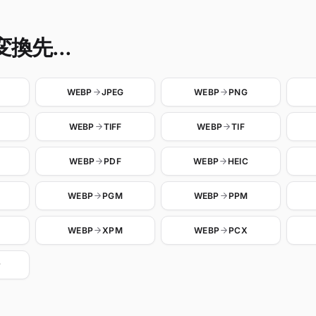
換先...
WEBP
JPEG
WEBP
PNG
WEBP
TIFF
WEBP
TIF
WEBP
PDF
WEBP
HEIC
WEBP
PGM
WEBP
PPM
WEBP
XPM
WEBP
PCX
P