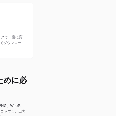
ックで一度に変
ブでダウンロー
ために必
NG、WebP、
にドロップし、出力