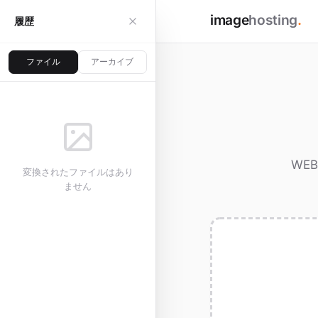
image
hosting
.
履歴
ファイル
アーカイブ
WE
変換されたファイルはあり
ません