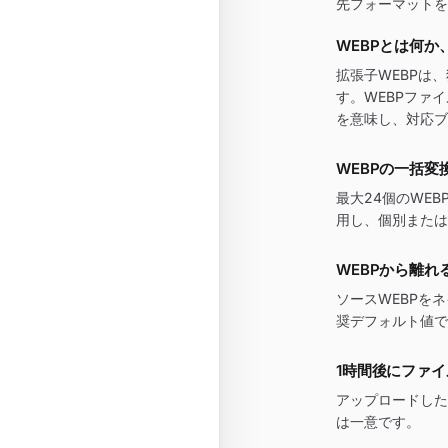
先フォーマットを
WEBPとは何か
拡張子WEBPは
す。WEBPファ
を意味し、対応ブ
WEBPの一括変
最大24個のWE
用し、個別または
WEBPから離れ
ソースWEBPを
奨デフォルト値で
1時間後にファ
アップロードした
は一意です。