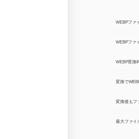
WEBPフ
どのWEBPフ
換できます
WEBPフ
クしてくだ
1セッション
イブとして
WEBP変
Web公開に
ァビコンに
変換でWE
変換はネイ
トは非常に
変換後もフ
いいえ。W
ントは不要
最大ファイ
各ファイル