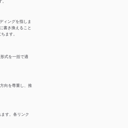
す。
ーディングを指しま
ナに書き換えること
立ちます。
ト形式を一括で適
F方向を尊重し、推
れます。各リンク