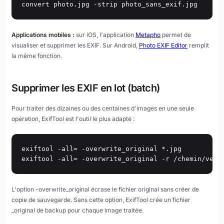
convert photo.jpg -strip photo_sans_exif.jpg
Applications mobiles :
sur iOS, l'application
Metapho
permet de
visualiser et supprimer les EXIF. Sur Android,
Photo EXIF Editor
remplit
la même fonction.
Supprimer les EXIF en lot (batch)
Pour traiter des dizaines ou des centaines d'images en une seule
opération, ExifTool est l'outil le plus adapté :
exiftool -all= -overwrite_original *.jpg

exiftool -all= -overwrite_original -r /chemin/vers
L'option -overwrite_original écrase le fichier original sans créer de
copie de sauvegarde. Sans cette option, ExifTool crée un fichier
_original de backup pour chaque image traitée.