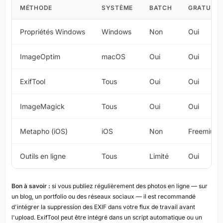
MÉTHODE
SYSTÈME
BATCH
GRATUIT
Propriétés Windows
Windows
Non
Oui
ImageOptim
macOS
Oui
Oui
ExifTool
Tous
Oui
Oui
ImageMagick
Tous
Oui
Oui
Metapho (iOS)
iOS
Non
Freemium
Outils en ligne
Tous
Limité
Oui
Bon à savoir :
si vous publiez régulièrement des photos en ligne — sur
un blog, un portfolio ou des réseaux sociaux — il est recommandé
d'intégrer la suppression des EXIF dans votre flux de travail avant
l'upload. ExifTool peut être intégré dans un script automatique ou un