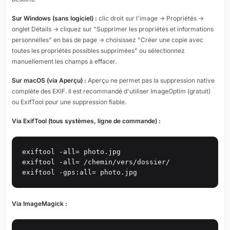
Sur Windows (sans logiciel) :
clic droit sur l'image → Propriétés →
onglet Détails → cliquez sur "Supprimer les propriétés et informations
personnelles" en bas de page → choisissez "Créer une copie avec
toutes les propriétés possibles supprimées" ou sélectionnez
manuellement les champs à effacer.
Sur macOS (via Aperçu) :
Aperçu ne permet pas la suppression native
complète des EXIF. Il est recommandé d'utiliser ImageOptim (gratuit)
ou ExifTool pour une suppression fiable.
Via ExifTool (tous systèmes, ligne de commande) :
exiftool -all= photo.jpg

exiftool -all= /chemin/vers/dossier/

exiftool -gps:all= photo.jpg
Via ImageMagick :