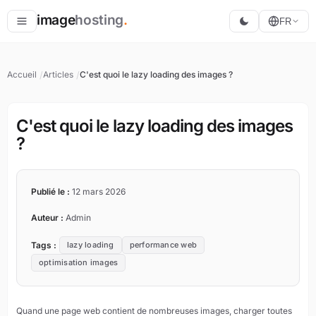
image
hosting
.
FR
Héberger
Accueil
Articles
C'est quoi le lazy loading des images ?
Convertir
Redimensionner
C'est quoi le lazy loading des images
?
Publié le :
12 mars 2026
Auteur :
Admin
Tags :
lazy loading
performance web
optimisation images
Quand une page web contient de nombreuses images, charger toutes