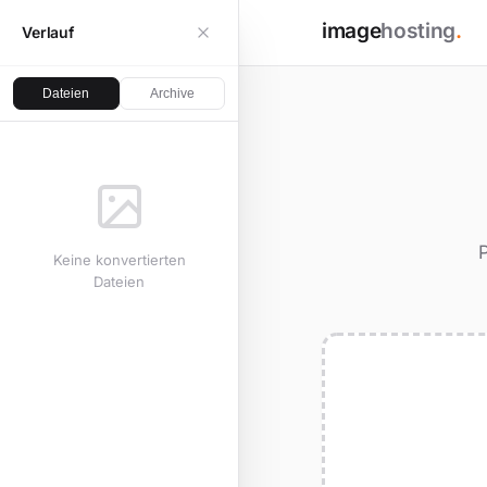
image
hosting
.
Verlauf
Dateien
Archive
Keine konvertierten
Dateien