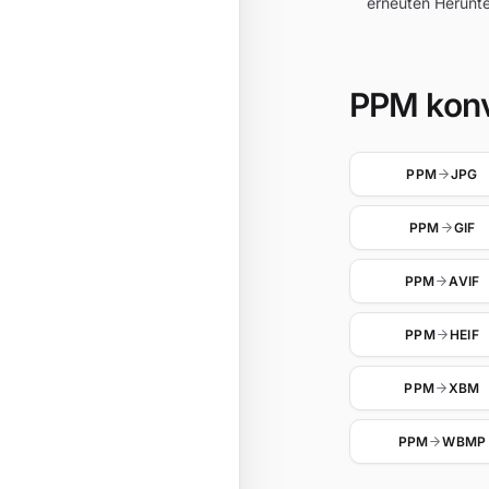
erneuten Herunte
PPM konve
PPM
JPG
PPM
GIF
PPM
AVIF
PPM
HEIF
PPM
XBM
PPM
WBMP