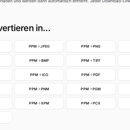
rladen und werden dann automatisch entfernt. Jeder Download-Link i
rtieren in...
PPM
JPEG
PPM
PNG
PPM
BMP
PPM
TIFF
PPM
ICO
PPM
PDF
PPM
PNM
PPM
PGM
PPM
XPM
PPM
PCX