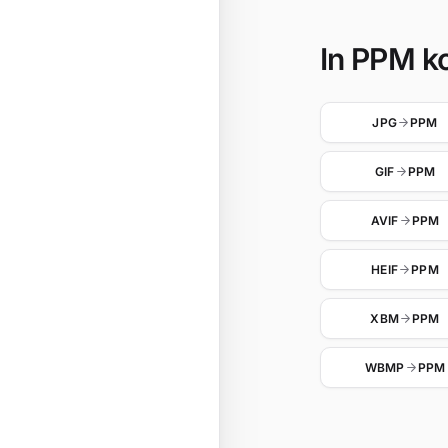
In PPM ko
JPG
PPM
GIF
PPM
AVIF
PPM
HEIF
PPM
XBM
PPM
WBMP
PPM