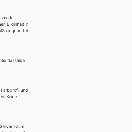
smodell,
en Bildinhalt in
CMS eingebettet
 Sie dasselbe
.
 Farbprofil und
en. Keine
 Servern zum