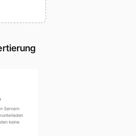
ertierung
e
en Servern
runterladen
rden keine