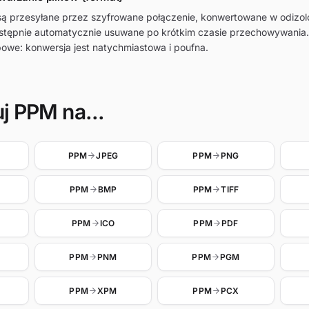
 są przesyłane przez szyfrowane połączenie, konwertowane w odiz
astępnie automatycznie usuwane po krótkim czasie przechowywania.
owe: konwersja jest natychmiastowa i poufna.
j PPM na...
PPM
JPEG
PPM
PNG
PPM
BMP
PPM
TIFF
PPM
ICO
PPM
PDF
PPM
PNM
PPM
PGM
PPM
XPM
PPM
PCX