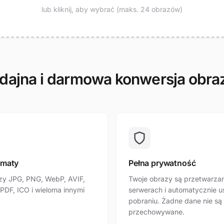
lub kliknij, aby wybrać (maks. 24 obrazów)
ajna i darmowa konwersja obr
rmaty
Pełna prywatność
zy JPG, PNG, WebP, AVIF,
Twoje obrazy są przetwarza
 PDF, ICO i wieloma innymi
serwerach i automatycznie 
pobraniu. Żadne dane nie są
przechowywane.