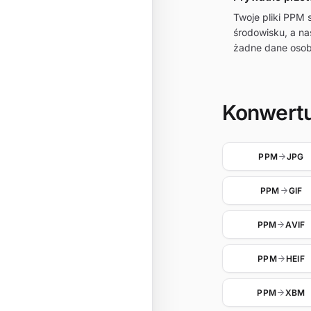
Twoje pliki PPM
środowisku, a n
żadne dane osob
Konwertu
PPM
JPG
PPM
GIF
PPM
AVIF
PPM
HEIF
PPM
XBM