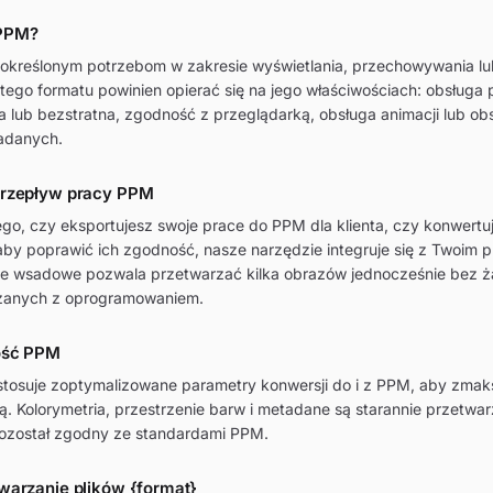
PPM?
kreślonym potrzebom w zakresie wyświetlania, przechowywania lub
ego formatu powinien opierać się na jego właściwościach: obsługa 
a lub bezstratna, zgodność z przeglądarką, obsługa animacji lub ob
adanych.
przepływ pracy PPM
ego, czy eksportujesz swoje prace do PPM dla klienta, czy konwertu
aby poprawić ich zgodność, nasze narzędzie integruje się z Twoim
nie wsadowe pozwala przetwarzać kilka obrazów jednocześnie bez 
zanych z oprogramowaniem.
ość PPM
stosuje zoptymalizowane parametry konwersji do i z PPM, aby zma
ą. Kolorymetria, przestrzenie barw i metadane są starannie przetwa
pozostał zgodny ze standardami PPM.
warzanie plików {format}