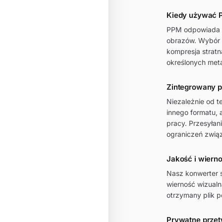
Kiedy używać 
PPM odpowiada o
obrazów. Wybór t
kompresja stratn
określonych met
Zintegrowany 
Niezależnie od t
innego formatu, 
pracy. Przesyła
ograniczeń zwią
Jakość i wiern
Nasz konwerter 
wierność wizualn
otrzymany plik 
Prywatne przet