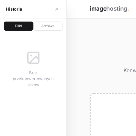
image
hosting
.
Historia
Pliki
Archiwa
Konwe
Brak
przekonwertowanych
plików