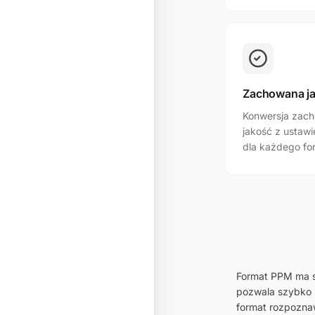
Zachowana j
Konwersja zach
jakość z ustaw
dla każdego fo
Format PPM ma sp
pozwala szybko i
format rozpozna