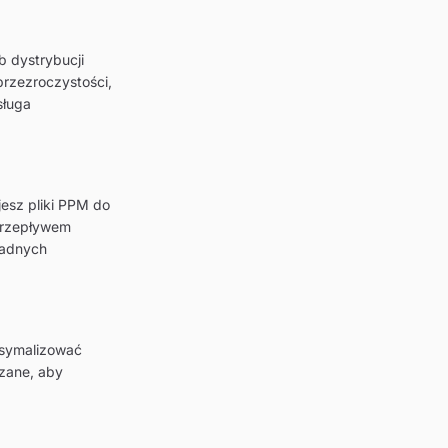
 dystrybucji
przezroczystości,
sługa
jesz pliki PPM do
 przepływem
żadnych
ksymalizować
rzane, aby