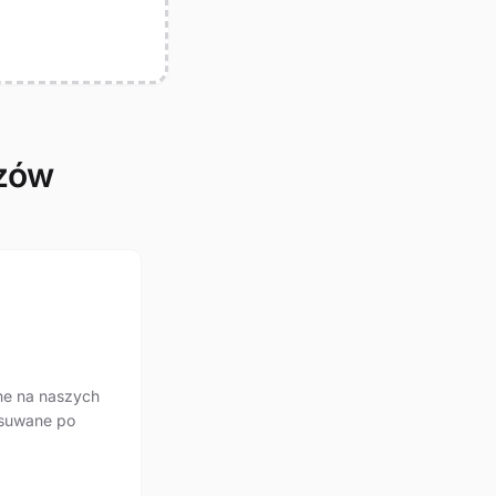
azów
ne na naszych
usuwane po