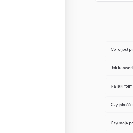
Co to jest p
Plik PPM t
strony w za
Jak konwert
określonych
Prześlij sw
uruchom ko
Na jaki fo
kilka sekund
To zależy 
pliku. Dla 
Czy jakość 
zachowa ja
Tak, używa
wizualną T
Czy moje pr
obraz może