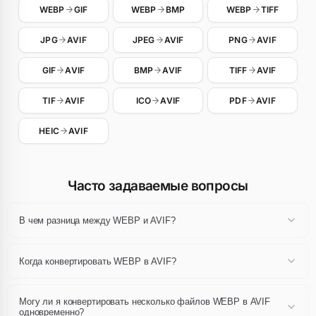
WEBP
GIF
WEBP
BMP
WEBP
TIFF
JPG
AVIF
JPEG
AVIF
PNG
AVIF
GIF
AVIF
BMP
AVIF
TIFF
AVIF
TIF
AVIF
ICO
AVIF
PDF
AVIF
HEIC
AVIF
Часто задаваемые вопросы
В чем разница между WEBP и AVIF?
Форматы WEBP и AVIF различаются способом кодирования,
сжатия и свойствами, такими как прозрачность или анимация.
Когда конвертировать WEBP в AVIF?
Конвертация позволяет пользоваться специфическими
преимуществами AVIF, начиная с существующих файлов WEBP.
Конвертируйте свои файлы WEBP в AVIF, когда ваше
использование требует свойств последнего: лучшее сжатие,
Могу ли я конвертировать несколько файлов WEBP в AVIF
поддержка прозрачности, совместимость с конкретным
одновременно?